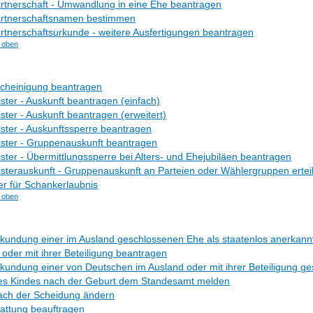
rtnerschaft - Umwandlung in eine Ehe beantragen
rtnerschaftsnamen bestimmen
tnerschaftsurkunde - weitere Ausfertigungen beantragen
 oben
cheinigung beantragen
ster - Auskunft beantragen (einfach)
ster - Auskunft beantragen (erweitert)
ster - Auskunftssperre beantragen
ster - Gruppenauskunft beantragen
ster - Übermittlungssperre bei Alters- und Ehejubiläen beantragen
sterauskunft - Gruppenauskunft an Parteien oder Wählergruppen ertei
er für Schankerlaubnis
 oben
undung einer im Ausland geschlossenen Ehe als staatenlos anerkannt
oder mit ihrer Beteiligung beantragen
undung einer von Deutschen im Ausland oder mit ihrer Beteiligung g
s Kindes nach der Geburt dem Standesamt melden
ch der Scheidung ändern
attung beauftragen