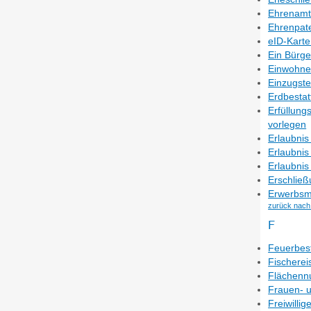
Ehrenamtl
Ehrenpat
eID-Karte
Ein Bürge
Einwohner
Einzugst
Erdbestat
Erfüllung
vorlegen
Erlaubnis
Erlaubnis
Erlaubni
Erschließ
Erwerbsm
zurück nach
F
Feuerbes
Fischerei
Flächenn
Frauen- 
Freiwilli