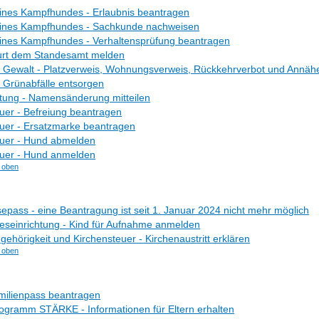
ines Kampfhundes - Erlaubnis beantragen
eines Kampfhundes - Sachkunde nachweisen
ines Kampfhundes - Verhaltensprüfung beantragen
rt dem Standesamt melden
 Gewalt - Platzverweis, Wohnungsverweis, Rückkehrverbot und Annäh
 Grünabfälle entsorgen
tung - Namensänderung mitteilen
er - Befreiung beantragen
uer - Ersatzmarke beantragen
uer - Hund abmelden
uer - Hund anmelden
 oben
sepass - eine Beantragung ist seit 1. Januar 2024 nicht mehr möglich
eseinrichtung - Kind für Aufnahme anmelden
gehörigkeit und Kirchensteuer - Kirchenaustritt erklären
 oben
milienpass beantragen
gramm STÄRKE - Informationen für Eltern erhalten