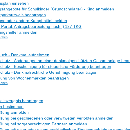
splan einsehen
sangebote für Schulkinder (Grundschulalter) - Kind anmelden
parkausweis beantragen
nd oder andere Kampfmittel melden
-Portal: Antragsbearbeitung nach § 127 TKG
ungshelfer anmelden
 oben
uch - Denkmal aufnehmen
chutz - Änderungen an einer denkmalgeschützten Gesamtanlage bea
hutz - Bescheinigung für steuerliche Förderung beantragen
chutz - Denkmalrechtliche Genehmigung beantragen
rung von Wochenmärkten beantragen
 oben
eitszeugnis beantragen
n bestimmen
eßung anmelden
ßung bei geschiedenen oder verwitweten Verlobten anmelden
ßung bei sorgeberechtigten Partnern anmelden
ßung mit einer oder einem ausländischen Staatsangehörigen anmelde