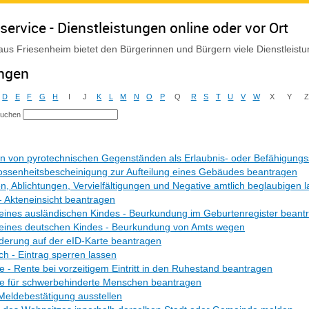
service - Dienstleistungen online oder vor Ort
us Friesenheim bietet den Bürgerinnen und Bürgern viele Dienstleist
ungen
D
E
F
G
H
I
J
K
L
M
N
O
P
Q
R
S
T
U
V
W
X
Y
suchen
 von pyrotechnischen Gegenständen als Erlaubnis- oder Befähigungs
ssenheitsbescheinigung zur Aufteilung eines Gebäudes beantragen
en, Ablichtungen, Vervielfältigungen und Negative amtlich beglaubigen 
- Akteneinsicht beantragen
eines ausländischen Kindes - Beurkundung im Geburtenregister beant
 eines deutschen Kindes - Beurkundung von Amts wegen
derung auf der eID-Karte beantragen
h - Eintrag sperren lassen
te - Rente bei vorzeitigem Eintritt in den Ruhestand beantragen
te für schwerbehinderte Menschen beantragen
Meldebestätigung ausstellen