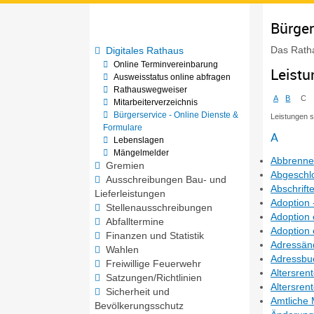
Bürger
Das Ratha
Digitales Rathaus
Online Terminvereinbarung
Leist
Ausweisstatus online abfragen
Rathauswegweiser
A
B
C
Mitarbeiterverzeichnis
Bürgerservice - Online Dienste &
Leistungen 
Formulare
A
Lebenslagen
Mängelmelder
Abbrennen
Gremien
Abgeschlo
Ausschreibungen Bau- und
Abschrift
Lieferleistungen
Adoption 
Stellenausschreibungen
Adoption 
Abfalltermine
Adoption
Finanzen und Statistik
Adressän
Wahlen
Adressbuc
Freiwillige Feuerwehr
Altersren
Satzungen/Richtlinien
Altersren
Sicherheit und
Amtliche 
Bevölkerungsschutz