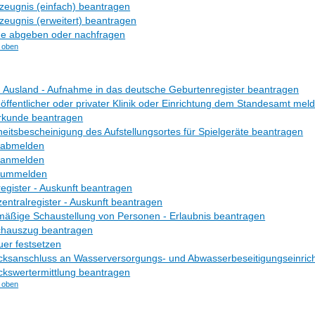
eugnis (einfach) beantragen
eugnis (erweitert) beantragen
e abgeben oder nachfragen
 oben
 Ausland - Aufnahme in das deutsche Geburtenregister beantragen
 öffentlicher oder privater Klinik oder Einrichtung dem Standesamt mel
rkunde beantragen
eitsbescheinigung des Aufstellungsortes für Spielgeräte beantragen
 abmelden
 anmelden
 ummelden
gister - Auskunft beantragen
ntralregister - Auskunft beantragen
äßige Schaustellung von Personen - Erlaubnis beantragen
hauszug beantragen
er festsetzen
ksanschluss an Wasserversorgungs- und Abwasserbeseitigungseinrich
kswertermittlung beantragen
 oben