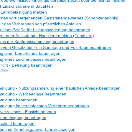
 des Wohnsitzes innerhalb derselben Stadt oder Gemeinde melden
f Einsichtnahme in Bauakten
- Lärmbelästigung melden
eines vorübergehenden Gaststättengewerbes (Schankerlaubnis)
ür das Verbrennen von pflanzlichen Abfällen
 einer Straße für Leitungsverlegung beantragen
te oder freilaufende Haustiere melden (Fundtiere)
 aus der Kaufpreissammlung beantragen
 vom Gesetz über die Sonntage und Feiertage beantragen
ng einer Eheurkunde beantragen
ng eines Leichenpasses beantragen
licht - Befreiung beantragen
 oben
migung - Nutzungsänderung einer baulichen Anlage beantragen
migung - Werbeanlage beantragen
migung beantragen
migung im vereinfachten Verfahren beantragen
verzeichnis - Einsicht nehmen
genehmigung beantragen
scheid beantragen
ben im Kenntnisgabeverfahren anzeigen