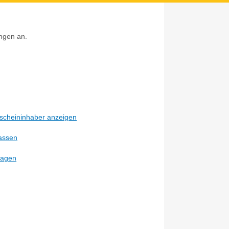
ungen an.
Z
scheininhaber anzeigen
lassen
ragen