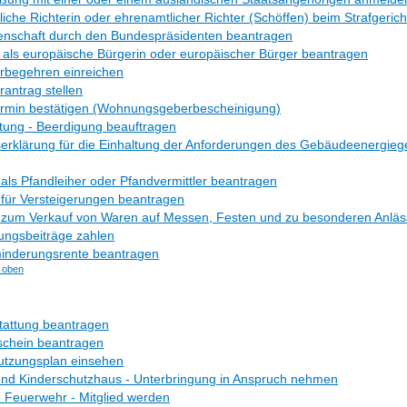
iche Richterin oder ehrenamtlicher Richter (Schöffen) beim Strafgeric
enschaft durch den Bundespräsidenten beantragen
 als europäische Bürgerin oder europäischer Bürger beantragen
rbegehren einreichen
antrag stellen
ermin bestätigen (Wohnungsgeberbescheinigung)
tung - Beerdigung beauftragen
serklärung für die Einhaltung der Anforderungen des Gebäudeenergieg
 als Pfandleiher oder Pfandvermittler beantragen
 für Versteigerungen beantragen
s zum Verkauf von Waren auf Messen, Festen und zu besonderen Anlä
ungsbeiträge zahlen
inderungsrente beantragen
 oben
tattung beantragen
schein beantragen
utzungsplan einsehen
und Kinderschutzhaus - Unterbringung in Anspruch nehmen
ge Feuerwehr - Mitglied werden