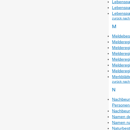
Lebenspa
Lebenspa
Lebenspar
zurück nach
M
Meldebes
Melderegi
Melderegi
Melderegi
Melderegi
Melderegi
Melderegi
Merkblätt
zurück nach
N
Nachbeurk
Personen 
Nachbeurk
Namen de
Namen na
Naturbest