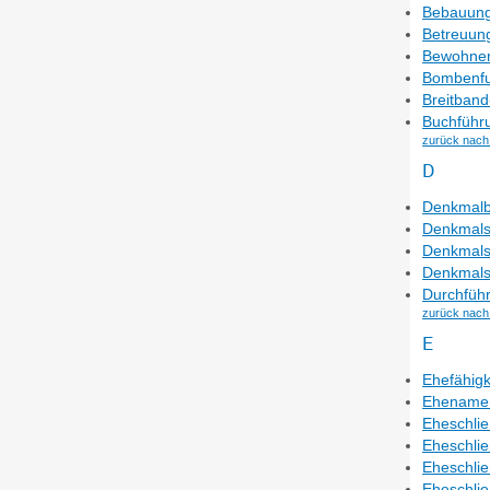
Bebauung
Betreuung
Bewohner
Bombenfu
Breitband
Buchführ
zurück nach
D
Denkmalb
Denkmals
Denkmalsc
Denkmals
Durchfüh
zurück nach
E
Ehefähigk
Ehename
Eheschli
Eheschlie
Eheschlie
Eheschlie