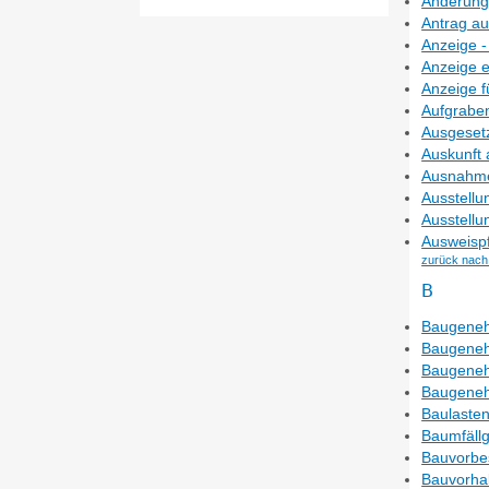
Änderung
Antrag au
Anzeige 
Anzeige 
Anzeige f
Aufgraben
Ausgesetz
Auskunft
Ausnahme
Ausstellu
Ausstellu
Ausweispf
zurück nach
B
Baugeneh
Baugeneh
Baugeneh
Baugeneh
Baulasten
Baumfäll
Bauvorbe
Bauvorha