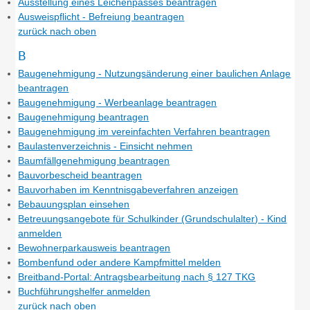
Ausstellung eines Leichenpasses beantragen
Ausweispflicht - Befreiung beantragen
zurück nach oben
B
Baugenehmigung - Nutzungsänderung einer baulichen Anlage
beantragen
Baugenehmigung - Werbeanlage beantragen
Baugenehmigung beantragen
Baugenehmigung im vereinfachten Verfahren beantragen
Baulastenverzeichnis - Einsicht nehmen
Baumfällgenehmigung beantragen
Bauvorbescheid beantragen
Bauvorhaben im Kenntnisgabeverfahren anzeigen
Bebauungsplan einsehen
Betreuungsangebote für Schulkinder (Grundschulalter) - Kind
anmelden
Bewohnerparkausweis beantragen
Bombenfund oder andere Kampfmittel melden
Breitband-Portal: Antragsbearbeitung nach § 127 TKG
Buchführungshelfer anmelden
zurück nach oben