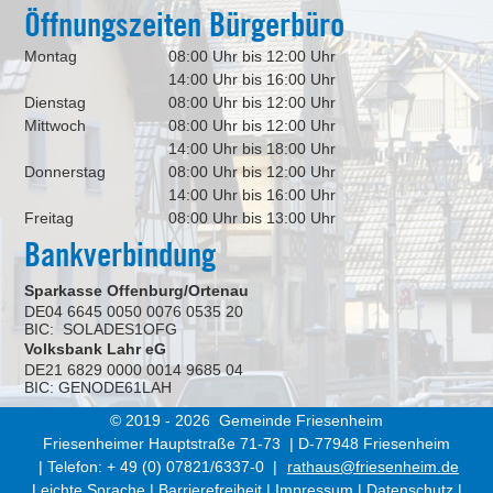
Öffnungszeiten Bürgerbüro
Montag
08:00 Uhr bis 12:00 Uhr
14:00 Uhr bis 16:00 Uhr
Dienstag
08:00 Uhr bis 12:00 Uhr
Mittwoch
08:00 Uhr bis 12:00 Uhr
14:00 Uhr bis 18:00 Uhr
Donnerstag
08:00 Uhr bis 12:00 Uhr
14:00 Uhr bis 16:00 Uhr
Freitag
08:00 Uhr bis 13:00 Uhr
Bankverbindung
Sparkasse Offenburg/Ortenau
DE04 6645 0050 0076 0535 20
BIC: SOLADES1OFG
Volksbank Lahr eG
DE21 6829 0000 0014 9685 04
BIC: GENODE61LAH
© 2019 - 2026 Gemeinde Friesenheim
Friesenheimer Hauptstraße 71-73 | D-77948 Friesenheim
| Telefon: + 49 (0) 07821/6337-0 |
rathaus@friesenheim.de
Leichte Sprache
|
Barrierefreiheit
|
Impressum
|
Datenschutz
|