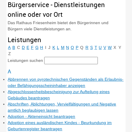
Bürgerservice - Dienstleistungen
online oder vor Ort
Das Rathaus Friesenheim bietet den Bürgerinnen und
Bürgern viele Dienstleistungen an.
Leistungen
A
B
C
D
E
F
G
H
I
J
K
L
M
N
O
P
Q
R
S
T
U
V
W
X
Y
Z
Leistungen suchen
A
Abbrennen von pyrotechnischen Gegenständen als Erlaubnis-
oder Befähigungsscheininhaber anzeigen
Abgeschlossenheitsbescheinigung zur Aufteilung eines
Gebäudes beantragen
Abschriften, Ablichtungen, Vervielfältigungen und Negative
amtlich beglaubigen lassen
Adoption - Akteneinsicht beantragen
Adoption eines ausländischen Kindes - Beurkundung im
Geburtenregister beantragen