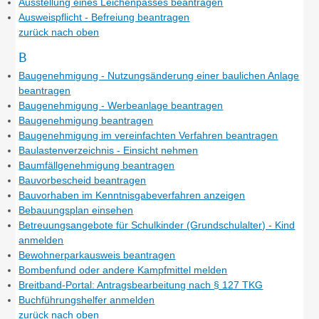
Ausstellung eines Leichenpasses beantragen
Ausweispflicht - Befreiung beantragen
zurück nach oben
B
Baugenehmigung - Nutzungsänderung einer baulichen Anlage
beantragen
Baugenehmigung - Werbeanlage beantragen
Baugenehmigung beantragen
Baugenehmigung im vereinfachten Verfahren beantragen
Baulastenverzeichnis - Einsicht nehmen
Baumfällgenehmigung beantragen
Bauvorbescheid beantragen
Bauvorhaben im Kenntnisgabeverfahren anzeigen
Bebauungsplan einsehen
Betreuungsangebote für Schulkinder (Grundschulalter) - Kind
anmelden
Bewohnerparkausweis beantragen
Bombenfund oder andere Kampfmittel melden
Breitband-Portal: Antragsbearbeitung nach § 127 TKG
Buchführungshelfer anmelden
zurück nach oben