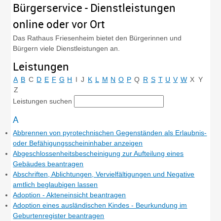
Bürgerservice - Dienstleistungen
online oder vor Ort
Das Rathaus Friesenheim bietet den Bürgerinnen und
Bürgern viele Dienstleistungen an.
Leistungen
A
B
C
D
E
F
G
H
I
J
K
L
M
N
O
P
Q
R
S
T
U
V
W
X
Y
Z
Leistungen suchen
A
Abbrennen von pyrotechnischen Gegenständen als Erlaubnis-
oder Befähigungsscheininhaber anzeigen
Abgeschlossenheitsbescheinigung zur Aufteilung eines
Gebäudes beantragen
Abschriften, Ablichtungen, Vervielfältigungen und Negative
amtlich beglaubigen lassen
Adoption - Akteneinsicht beantragen
Adoption eines ausländischen Kindes - Beurkundung im
Geburtenregister beantragen