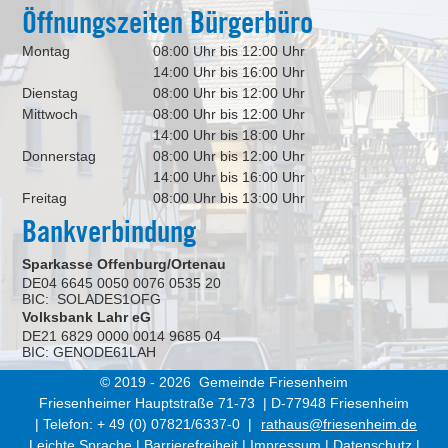
Öffnungszeiten Bürgerbüro
Montag
08:00 Uhr bis 12:00 Uhr
14:00 Uhr bis 16:00 Uhr
Dienstag
08:00 Uhr bis 12:00 Uhr
Mittwoch
08:00 Uhr bis 12:00 Uhr
14:00 Uhr bis 18:00 Uhr
Donnerstag
08:00 Uhr bis 12:00 Uhr
14:00 Uhr bis 16:00 Uhr
Freitag
08:00 Uhr bis 13:00 Uhr
Bankverbindung
Sparkasse Offenburg/Ortenau
DE04 6645 0050 0076 0535 20
BIC: SOLADES1OFG
Volksbank Lahr eG
DE21 6829 0000 0014 9685 04
BIC: GENODE61LAH
© 2019 - 2026 Gemeinde Friesenheim
Friesenheimer Hauptstraße 71-73 | D-77948 Friesenheim
| Telefon: + 49 (0) 07821/6337-0 |
rathaus@friesenheim.de
Leichte Sprache
|
Barrierefreiheit
|
Impressum
|
Datenschutz
|