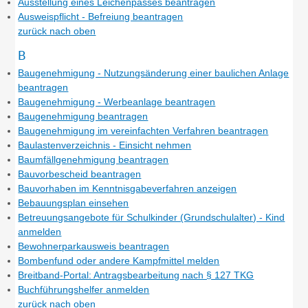
Ausstellung eines Leichenpasses beantragen
Ausweispflicht - Befreiung beantragen
zurück nach oben
B
Baugenehmigung - Nutzungsänderung einer baulichen Anlage
beantragen
Baugenehmigung - Werbeanlage beantragen
Baugenehmigung beantragen
Baugenehmigung im vereinfachten Verfahren beantragen
Baulastenverzeichnis - Einsicht nehmen
Baumfällgenehmigung beantragen
Bauvorbescheid beantragen
Bauvorhaben im Kenntnisgabeverfahren anzeigen
Bebauungsplan einsehen
Betreuungsangebote für Schulkinder (Grundschulalter) - Kind
anmelden
Bewohnerparkausweis beantragen
Bombenfund oder andere Kampfmittel melden
Breitband-Portal: Antragsbearbeitung nach § 127 TKG
Buchführungshelfer anmelden
zurück nach oben