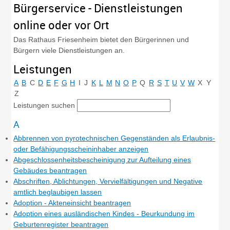
Bürgerservice - Dienstleistungen
online oder vor Ort
Das Rathaus Friesenheim bietet den Bürgerinnen und
Bürgern viele Dienstleistungen an.
Leistungen
A
B
C
D
E
F
G
H
I
J
K
L
M
N
O
P
Q
R
S
T
U
V
W
X
Y
Z
Leistungen suchen
A
Abbrennen von pyrotechnischen Gegenständen als Erlaubnis-
oder Befähigungsscheininhaber anzeigen
Abgeschlossenheitsbescheinigung zur Aufteilung eines
Gebäudes beantragen
Abschriften, Ablichtungen, Vervielfältigungen und Negative
amtlich beglaubigen lassen
Adoption - Akteneinsicht beantragen
Adoption eines ausländischen Kindes - Beurkundung im
Geburtenregister beantragen