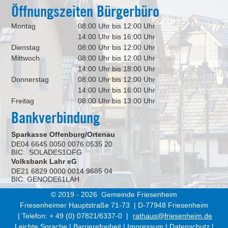
Öffnungszeiten Bürgerbüro
Montag
08:00 Uhr bis 12:00 Uhr
14:00 Uhr bis 16:00 Uhr
Dienstag
08:00 Uhr bis 12:00 Uhr
Mittwoch
08:00 Uhr bis 12:00 Uhr
14:00 Uhr bis 18:00 Uhr
Donnerstag
08:00 Uhr bis 12:00 Uhr
14:00 Uhr bis 16:00 Uhr
Freitag
08:00 Uhr bis 13:00 Uhr
Bankverbindung
Sparkasse Offenburg/Ortenau
DE04 6645 0050 0076 0535 20
BIC: SOLADES1OFG
Volksbank Lahr eG
DE21 6829 0000 0014 9685 04
BIC: GENODE61LAH
© 2019 - 2026 Gemeinde Friesenheim
Friesenheimer Hauptstraße 71-73 | D-77948 Friesenheim
| Telefon: + 49 (0) 07821/6337-0 |
rathaus@friesenheim.de
Leichte Sprache
|
Barrierefreiheit
|
Impressum
|
Datenschutz
|