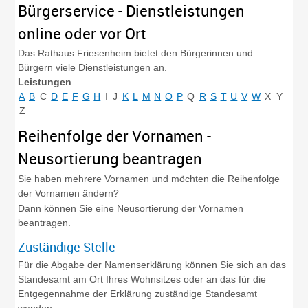
Bürgerservice - Dienstleistungen
online oder vor Ort
Das Rathaus Friesenheim bietet den Bürgerinnen und
Bürgern viele Dienstleistungen an.
Leistungen
A
B
C
D
E
F
G
H
I
J
K
L
M
N
O
P
Q
R
S
T
U
V
W
X
Y
Z
Reihenfolge der Vornamen -
Neusortierung beantragen
Sie haben mehrere Vornamen und möchten die Reihenfolge
der Vornamen ändern?
Dann können Sie eine Neusortierung der Vornamen
beantragen.
Zuständige Stelle
Für die Abgabe der Namenserklärung können Sie sich an das
Standesamt am Ort Ihres Wohnsitzes oder an das für die
Entgegennahme der Erklärung zuständige Standesamt
wenden.