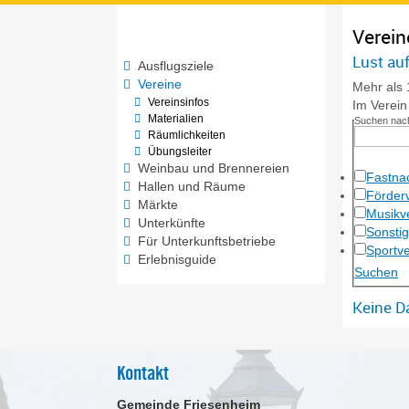
Verein
Lust auf
Ausflugsziele
Vereine
Mehr als 
Vereinsinfos
Im Verein 
Materialien
Suchen nac
Räumlichkeiten
Übungsleiter
Weinbau und Brennereien
Fastna
Hallen und Räume
Förder
Märkte
Musikv
Unterkünfte
Sonstig
Für Unterkunftsbetriebe
Sportv
Erlebnisguide
Keine D
Kontakt
Gemeinde Friesenheim