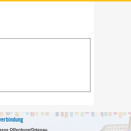
verbindung
asse Offenburg/Ortenau