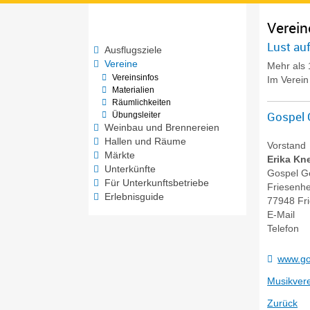
Verein
Lust auf
Ausflugsziele
Vereine
Mehr als 
Vereinsinfos
Im Verein 
Materialien
Räumlichkeiten
Gospel 
Übungsleiter
Weinbau und Brennereien
Hallen und Räume
Vorstand
Märkte
Erika
Kn
Unterkünfte
Gospel G
Für Unterkunftsbetriebe
Friesenh
Erlebnisguide
77948
Fr
E-Mail
Telefon
www.go
Musikver
Zurück