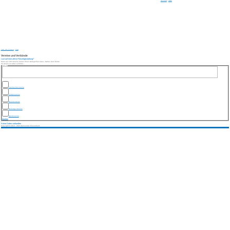
Seite drucken
|
Schließen
Freizeit, Kultur & Tourismus
/
Vereine
Vereine und Verbände
Lust auf eine aktive Freizeitgestaltung?
Mehr als 100 Vereine bieten Ihnen Gelegenheit dazu. Getreu dem Motto:
Im Verein ist alles schöner...
Suchen nach
Fastnachtsvereine
Fördervereine
Musikvereine
Sonstige Vereine
Sportvereine
Keine Daten vorhanden
Copyright © 2019 - 2023 Gemeinde Friesenheim