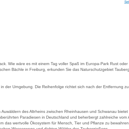
Sei
mack. Wie wäre es mit einem Tag voller Spaß im Europa-Park Rust od
ischen Bächle in Freiburg, erkunden Sie das Naturschutzgebiet Taube
 in der Umgebung. Die Reihenfolge richtet sich nach der Entfernung z
n Auwäldern des Altrheins zwischen Rheinhausen und Schwanau bietet 
unberührten Paradiesen in Deutschland und beherbergt zahlreiche vom A
, um das wertvolle Ökosystem für Mensch, Tier und Pflanze zu bewahre
erischen Wasserwege und dichten Wälder des Taubergießens.