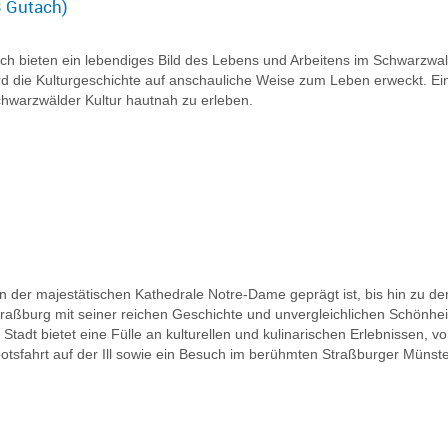
 Gutach)
 bieten ein lebendiges Bild des Lebens und Arbeitens im Schwarzwal
 die Kulturgeschichte auf anschauliche Weise zum Leben erweckt. Ei
Schwarzwälder Kultur hautnah zu erleben.
on der majestätischen Kathedrale Notre-Dame geprägt ist, bis hin zu
rt Straßburg mit seiner reichen Geschichte und unvergleichlichen Schön
tadt bietet eine Fülle an kulturellen und kulinarischen Erlebnissen, vo
otsfahrt auf der Ill sowie ein Besuch im berühmten Straßburger Münste