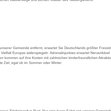
nserer Gemeinde entfernt, erwartet Sie Deutschlands größter Freizeit
Vielfalt Europas widerspiegeln. Adrenalinjunkies erwartet Nervenkitzel 
en kommen auf ihre Kosten mit zahlreichen kinderfreundlichen Attrakt
te Ziel, egal ob im Sommer oder Winter.
sser-Erlebniswelt in Rust. Nur eine kurze Fahrt von unserer Gemeinde 