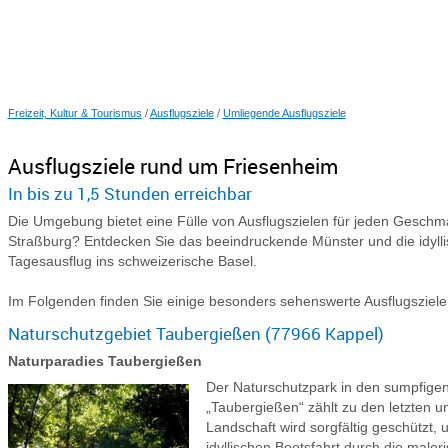
Freizeit, Kultur & Tourismus
/
Ausflugsziele
/
Umliegende Ausflugsziele
Ausflugsziele rund um Friesenheim
In bis zu 1,5 Stunden erreichbar
Die Umgebung bietet eine Fülle von Ausflugszielen für jeden Gesch
Straßburg? Entdecken Sie das beeindruckende Münster und die idyll
Tagesausflug ins schweizerische Basel.
Im Folgenden finden Sie einige besonders sehenswerte Ausflugsziele
Naturschutzgebiet Taubergießen (77966 Kappel)
Naturparadies Taubergießen
Der Naturschutzpark in den sumpfige
„Taubergießen“ zählt zu den letzten 
Landschaft wird sorgfältig geschützt
idyllischen Bootsfahrt durch die mal