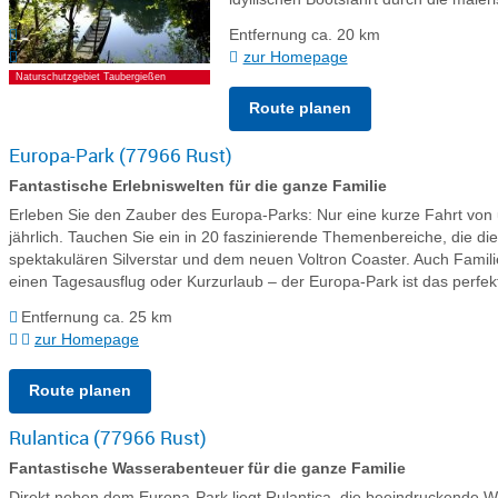
Entfernung ca. 20 km
zur Homepage
Naturschutzgebiet Taubergießen
Route planen
Europa-Park (77966 Rust)
Fantastische Erlebniswelten für die ganze Familie
Erleben Sie den Zauber des Europa-Parks: Nur eine kurze Fahrt von u
jährlich. Tauchen Sie ein in 20 faszinierende Themenbereiche, die die 
spektakulären Silverstar und dem neuen Voltron Coaster. Auch Famili
einen Tagesausflug oder Kurzurlaub – der Europa-Park ist das perfek
Entfernung ca. 25 km
zur Homepage
Route planen
Rulantica (77966 Rust)
Fantastische Wasserabenteuer für die ganze Familie
Direkt neben dem Europa-Park liegt Rulantica, die beeindruckende Wa