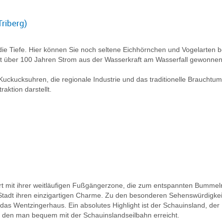
riberg)
die Tiefe. Hier können Sie noch seltene Eichhörnchen und Vogelarten
 seit über 100 Jahren Strom aus der Wasserkraft am Wasserfall gewonne
kucksuhren, die regionale Industrie und das traditionelle Brauchtum.
aktion darstellt.
iert mit ihrer weitläufigen Fußgängerzone, die zum entspannten Bummeln
 Stadt ihren einzigartigen Charme. Zu den besonderen Sehenswürdigkei
s Wentzingerhaus. Ein absolutes Highlight ist der Schauinsland, der
 den man bequem mit der Schauinslandseilbahn erreicht.