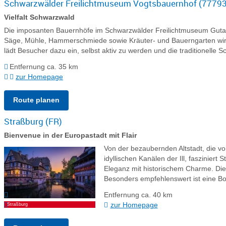
Schwarzwälder Freilichtmuseum Vogtsbauernhof (77793
Vielfalt Schwarzwald
Die imposanten Bauernhöfe im Schwarzwälder Freilichtmuseum Gutach
Säge, Mühle, Hammerschmiede sowie Kräuter- und Bauerngarten wird
lädt Besucher dazu ein, selbst aktiv zu werden und die traditionelle 
Entfernung ca. 35 km
zur Homepage
Route planen
Straßburg (FR)
Bienvenue in der Europastadt mit Flair
Von der bezaubernden Altstadt, die v
idyllischen Kanälen der Ill, faszinie
Eleganz mit historischem Charme. Die S
Besonders empfehlenswert ist eine Bo
Entfernung ca. 40 km
zur Homepage
Straßburg