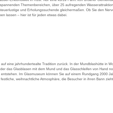
13 spannenden Themenbereichen, über 25 aufregenden Wasserattraktio
nteuerlustige und Erholungssuchende gleichermaßen. Ob Sie den Nerve
ben lassen – hier ist für jeden etwas dabei.
auf eine jahrhundertealte Tradition zurück. In der Mundblashütte in W
n der das Glasblasen mit dem Mund und das Glasschleifen von Hand noc
 entstehen. Im Glasmuseum können Sie auf einem Rundgang 2000 Jahr
estliche, weihnachtliche Atmosphäre, die Besucher in ihren Bann zieht