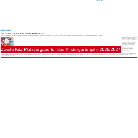
Seite drucken
|
Schließen
Unsere Gemeinde
/
Pressemitteilungen
Zweite Kita-Platzvergabe für das Kindergartenjahr 2026/2027
Am 21.09.2026 startet der zweite Teil der Platzvergabe für das Kindergartenjahr 2026/2027. Betroffen sind alle unter-3-jährigen Kinder, die zwischen März und August 2027 erstmals die Kita besuchen sollen.
Die Eltern dieser Kinder werden
gebeten, eine Vormerkung
abzugeben. Damit ein Kind bei
der Platzvergabe
berücksichtigt werden kann,
muss eine vollständige
Vormerkung inklusive der
benötigten Nachweise bis
spätestens Montag,
Zweite Kita-Platzvergabe für das Kindergartenjahr 2026/2027
14.09.2026 vorliegen.
Die Vormerkung ist
ausschließlich online
möglich. Das Vormerk-Portal
ist auf der Website der Gemeinde Friesenheim verlinkt (Rubrik Bildung & Soziales \ Kinderbetreuung \ Vormerkung für einen Kita-Platz). Wer Unterstützung bei der Abgabe der Vormerkung benötigt, kann gerne einen Termin vereinbaren unter Tel.nr. 07821/6337-210 oder
zentralestelle@friesenheim.de.
Copyright © 2026 Gemeinde Friesenheim