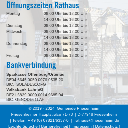
Öffnungszeiten Rathaus
Montag
08:00 Uhr bis 12:00 Uhr
14:00 Uhr bis 16:00 Uhr
Dienstag
08:00 Uhr bis 12:00 Uhr
Mittwoch
08:00 Uhr bis 12:00 Uhr
14:00 Uhr bis 18:00 Uhr
Donnerstag
08:00 Uhr bis 12:00 Uhr
14:00 Uhr bis 16:00 Uhr
Freitag
08:00 Uhr bis 13:00 Uhr
Bankverbindung
Sparkasse Offenburg/Ortenau
DE04 6645 0050 0076 0535 20
BIC: SOLADES1OFG
Volksbank Lahr eG
DE21 6829 0000 0014 9685 04
BIC: GENODE61LAH
© 2019 - 2024 Gemeinde Friesenheim
Friesenheimer Hauptstraße 71-73 | D-77948 Friesenheim
| Telefon: + 49 (0) 07821/6337-0 |
rathaus@friesenheim.de
Leichte Sprache
|
Barrierefreiheit
|
Impressum
|
Datenschutz
|