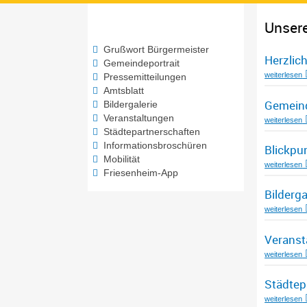
Unser
Grußwort Bürgermeister
Herzlic
Gemeindeportrait
weiterlesen
Pressemitteilungen
Amtsblatt
Gemeind
Bildergalerie
Veranstaltungen
weiterlesen
Städtepartnerschaften
Informationsbroschüren
Blickpu
Mobilität
weiterlesen
Friesenheim-App
Bilderga
weiterlesen
Veranst
weiterlesen
Städtep
weiterlesen