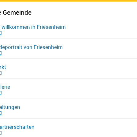
e Gemeinde
h willkommen in Friesenheim
eportrait von Friesenheim
nkt
lerie
altungen
artnerschaften