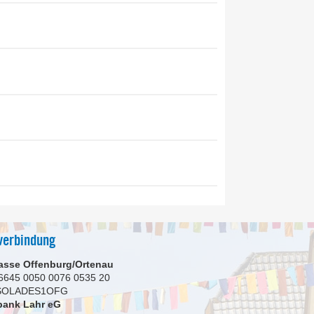
verbindung
asse Offenburg/Ortenau
6645 0050 0076 0535 20
 SOLADES1OFG
bank Lahr eG