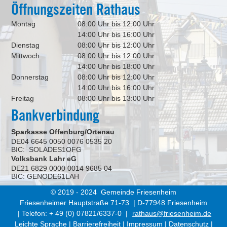
Öffnungszeiten Rathaus
Montag
08:00 Uhr bis 12:00 Uhr
14:00 Uhr bis 16:00 Uhr
Dienstag
08:00 Uhr bis 12:00 Uhr
Mittwoch
08:00 Uhr bis 12:00 Uhr
14:00 Uhr bis 18:00 Uhr
Donnerstag
08:00 Uhr bis 12:00 Uhr
14:00 Uhr bis 16:00 Uhr
Freitag
08:00 Uhr bis 13:00 Uhr
Bankverbindung
Sparkasse Offenburg/Ortenau
DE04 6645 0050 0076 0535 20
BIC: SOLADES1OFG
Volksbank Lahr eG
DE21 6829 0000 0014 9685 04
BIC: GENODE61LAH
© 2019 - 2024 Gemeinde Friesenheim
Friesenheimer Hauptstraße 71-73 | D-77948 Friesenheim
| Telefon: + 49 (0) 07821/6337-0 |
rathaus@friesenheim.de
Leichte Sprache
|
Barrierefreiheit
|
Impressum
|
Datenschutz
|