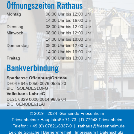
Öffnungszeiten Rathaus
Montag
08:00 Uhr bis 12:00 Uhr
14:00 Uhr bis 16:00 Uhr
Dienstag
08:00 Uhr bis 12:00 Uhr
Mittwoch
08:00 Uhr bis 12:00 Uhr
14:00 Uhr bis 18:00 Uhr
Donnerstag
08:00 Uhr bis 12:00 Uhr
14:00 Uhr bis 16:00 Uhr
Freitag
08:00 Uhr bis 13:00 Uhr
Bankverbindung
Sparkasse Offenburg/Ortenau
DE04 6645 0050 0076 0535 20
BIC: SOLADES1OFG
Volksbank Lahr eG
DE21 6829 0000 0014 9685 04
BIC: GENODE61LAH
© 2019 - 2024 Gemeinde Friesenheim
Friesenheimer Hauptstraße 71-73 | D-77948 Friesenheim
| Telefon: + 49 (0) 07821/6337-0 |
rathaus@friesenheim.de
Leichte Sprache
|
Barrierefreiheit
|
Impressum
|
Datenschutz
|