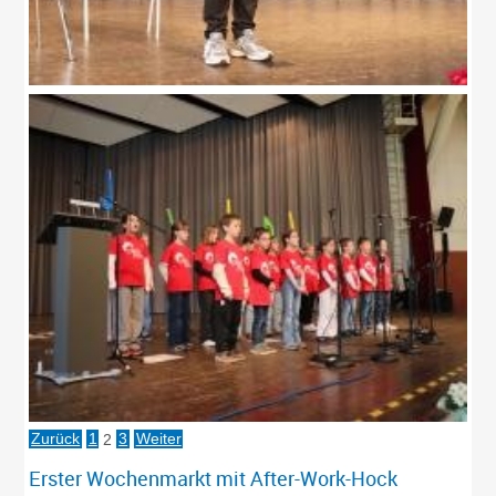
Zurück
1
2
3
Weiter
Erster Wochenmarkt mit After-Work-Hock