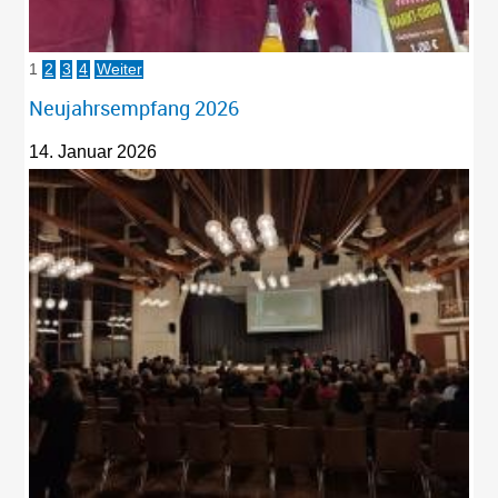
1
2
3
4
Weiter
Neujahrsempfang 2026
14. Januar 2026