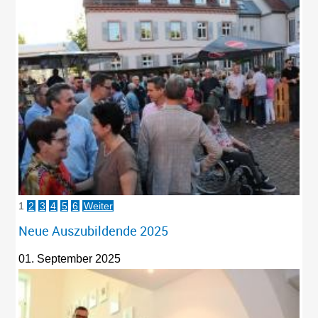
1
2
3
4
5
6
Weiter
Neue Auszubildende 2025
01. September 2025