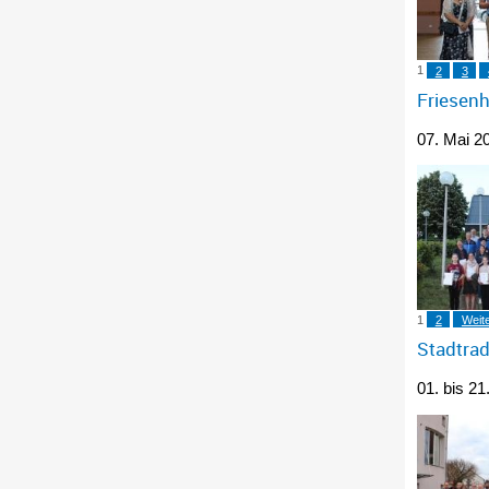
1
2
3
Friesen
07. Mai 2
1
2
Weit
Stadtra
01. bis 21