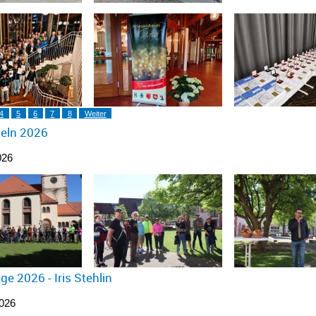
4
5
6
7
8
Weiter
deln 2026
026
ge 2026 - Iris Stehlin
2026