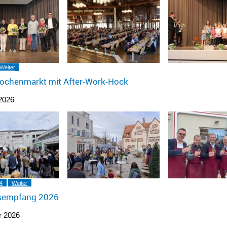
Weiter
Wochenmarkt mit After-Work-Hock
2026
4
Weiter
sempfang 2026
r 2026