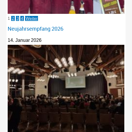
1
2
3
4
Weiter
Neujahrsempfang 2026
14. Januar 2026