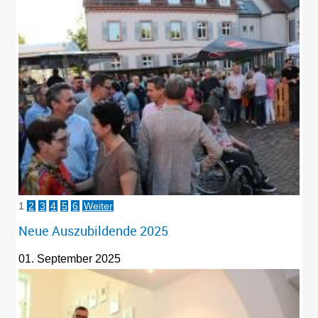
1
2
3
4
5
6
Weiter
Neue Auszubildende 2025
01. September 2025