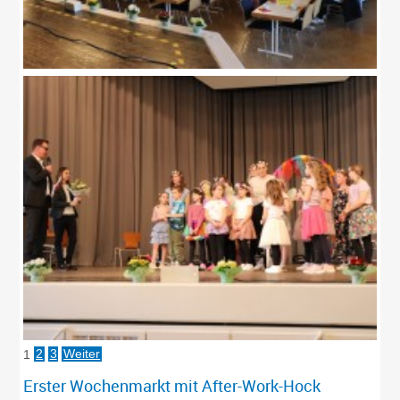
1
2
3
Weiter
Erster Wochenmarkt mit After-Work-Hock