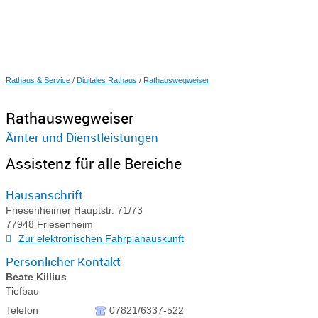
Rathaus & Service
/
Digitales Rathaus
/
Rathauswegweiser
Rathauswegweiser
Ämter und Dienstleistungen
Assistenz für alle Bereiche
Hausanschrift
Friesenheimer Hauptstr. 71/73
77948
Friesenheim
Zur elektronischen Fahrplanauskunft
Persönlicher Kontakt
Beate
Killius
Tiefbau
Telefon
07821/6337-522