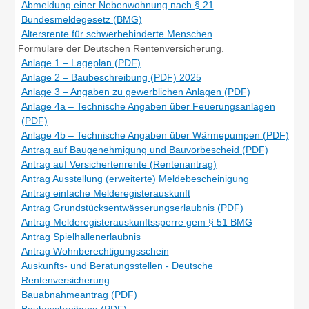
Abmeldung einer Nebenwohnung nach § 21
Bundesmeldegesetz (BMG)
Altersrente für schwerbehinderte Menschen
Formulare der Deutschen Rentenversicherung.
Anlage 1 – Lageplan (PDF)
Anlage 2 – Baubeschreibung (PDF) 2025
Anlage 3 – Angaben zu gewerblichen Anlagen (PDF)
Anlage 4a – Technische Angaben über Feuerungsanlagen
(PDF)
Anlage 4b – Technische Angaben über Wärmepumpen (PDF)
Antrag auf Baugenehmigung und Bauvorbescheid (PDF)
Antrag auf Versichertenrente (Rentenantrag)
Antrag Ausstellung (erweiterte) Meldebescheinigung
Antrag einfache Melderegisterauskunft
Antrag Grundstücksentwässerungserlaubnis (PDF)
Antrag Melderegisterauskunftssperre gem § 51 BMG
Antrag Spielhallenerlaubnis
Antrag Wohnberechtigungsschein
Auskunfts- und Beratungsstellen - Deutsche
Rentenversicherung
Bauabnahmeantrag (PDF)
Baubeschreibung (PDF)