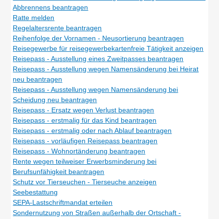
Abbrennens beantragen
Ratte melden
Regelaltersrente beantragen
Reihenfolge der Vornamen - Neusortierung beantragen
Reisegewerbe für reisegewerbekartenfreie Tätigkeit anzeigen
Reisepass - Ausstellung eines Zweitpasses beantragen
Reisepass - Ausstellung wegen Namensänderung bei Heirat
neu beantragen
Reisepass - Ausstellung wegen Namensänderung bei
Scheidung neu beantragen
Reisepass - Ersatz wegen Verlust beantragen
Reisepass - erstmalig für das Kind beantragen
Reisepass - erstmalig oder nach Ablauf beantragen
Reisepass - vorläufigen Reisepass beantragen
Reisepass - Wohnortänderung beantragen
Rente wegen teilweiser Erwerbsminderung bei
Berufsunfähigkeit beantragen
Schutz vor Tierseuchen - Tierseuche anzeigen
Seebestattung
SEPA-Lastschriftmandat erteilen
Sondernutzung von Straßen außerhalb der Ortschaft -