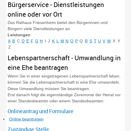
Bürgerservice - Dienstleistungen
online oder vor Ort
Das Rathaus Friesenheim bietet den Bürgerinnen und
Bürgern viele Dienstleistungen an.
Leistungen
A
B
C
D
E
F
G
H
I
J
K
L
M
N
O
P
Q
R
S
T
U
V
W
X
Y
Z
Lebenspartnerschaft - Umwandlung in
eine Ehe beantragen
Wenn Sie in einer eingetragenen Lebenspartnerschaft leben,
können Sie die Lebenspartnerschaft in eine Ehe umwandeln.
Diese Umwandlung müssen Sie beantragen.
Erst danach folgt die eigenständige Zeremonie der Heirat vor
einer Standesbeamtin oder einem Standesbeamten.
Onlineantrag und Formulare
Online beantragen
Zuständige Stelle