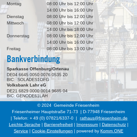
Montag
08:00 Uhr bis 12:00 Uhr
14:00 Uhr bis 16:00 Uhr
Dienstag
08:00 Uhr bis 12:00 Uhr
Mittwoch
08:00 Uhr bis 12:00 Uhr
14:00 Uhr bis 18:00 Uhr
Donnerstag
08:00 Uhr bis 12:00 Uhr
14:00 Uhr bis 16:00 Uhr
Freitag
08:00 Uhr bis 13:00 Uhr
Bankverbindung
Sparkasse Offenburg/Ortenau
DE04 6645 0050 0076 0535 20
BIC: SOLADES1OFG
Volksbank Lahr eG
DE21 6829 0000 0014 9685 04
BIC: GENODE61LAH
© 2024 Gemeinde Friesenheim
Friesenheimer Hauptstraße 71-73 | D-77948 Friesenheim
| Telefon: + 49 (0) 07821/6337-0 |
rathaus@friesenheim.de
Leichte Sprache
|
Barrierefreiheit
|
Impressum
|
Datenschutz
|
Service
|
Cookie-Einstellungen
| powered by
Komm.ONE