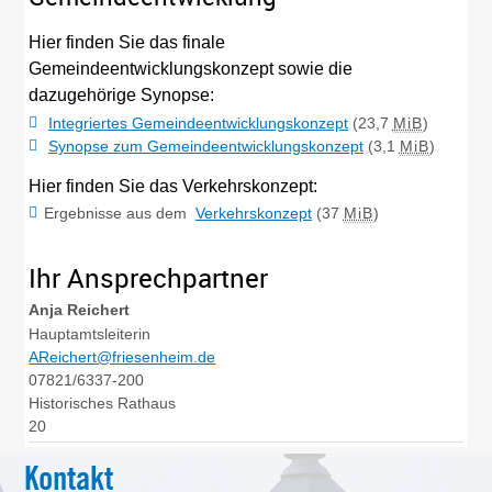
Hier finden Sie das finale
Gemeindeentwicklungskonzept sowie die
dazugehörige Synopse:
Integriertes Gemeindeentwicklungskonzept
(23,7
MiB
)
Synopse zum Gemeindeentwicklungskonzept
(3,1
MiB
)
Hier finden Sie das Verkehrskonzept:
Ergebnisse aus dem
Verkehrskonzept
(37
MiB
)
Ihr Ansprechpartner
Anja
Reichert
Hauptamtsleiterin
AReichert@friesenheim.de
07821/6337-200
Historisches Rathaus
20
Kontakt