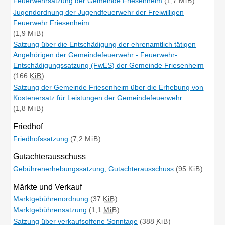
Feuerwehrsatzung der Gemeinde Friesenheim
(1,7
MiB
)
Jugendordnung der Jugendfeuerwehr der Freiwilligen
Feuerwehr Friesenheim
(1,9
MiB
)
Satzung über die Entschädigung der ehrenamtlich tätigen
Angehörigen der Gemeindefeuerwehr - Feuerwehr-
Entschädigungssatzung (FwES) der Gemeinde Friesenheim
(166
KiB
)
Satzung der Gemeinde Friesenheim über die Erhebung von
Kostenersatz für Leistungen der Gemeindefeuerwehr
(1,8
MiB
)
Friedhof
Friedhofssatzung
(7,2
MiB
)
Gutachterausschuss
Gebührenerhebungssatzung, Gutachterausschuss
(95
KiB
)
Märkte und Verkauf
Marktgebührenordnung
(37
KiB
)
Marktgebührensatzung
(1,1
MiB
)
Satzung über verkaufsoffene Sonntage
(388
KiB
)