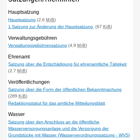
Hauptsatzung
Hauptsatzung
(2,6
MiB
)
1 Satzung zur Änderung der Hauptsatzung
(67
KiB
)
Verwaltungsgebühren
Verwaltungsgebührensatzung
(4,9
MiB
)
Ehrenamt
Satzung über die Entschädigung für ehrenamtliche Tätigkeit
(2,7
MiB
)
Veröffentlichungen
Satzung über die Form der öffentlichen Bekanntmachung
(289
KiB
)
Redaktionsstatut für das amtliche Mitteilungsblatt
Wasser
Satzung über den Anschluss an die öffentliche
Wasserversorgungsanlage und die Versorgung der
Grundstücke mit Wasser (Wasserverordnungssatzung - WVS)