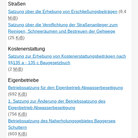
Straßen
Satzung über die Erhebung von Erschließungsbeiträgen
(8,4
MiB
)
Satzung über die Verpflichtung der Straßenanlieger zum
Reinigen, Schneeräumen und Bestreuen der Gehwege
(25
KiB
)
Kostenerstattung
Satzung zur Erhebung von Kostenerstattungsbeiträgen nach
§§135 a - 135 c Baugesetzbuch
(2
MiB
)
Eigenbetriebe
Betriebssatzung für den Eigenbetrieb Abwasserbeseitigung
(692
KiB
)
1. Satzung zur Änderung der Betriebssatzung des
Eigenbetrieb Abwasserbeseitigung
(756
KiB
)
Betriebssatzung des Naherholungsgebietes Baggersee
Schuttern
(603
KiB
)