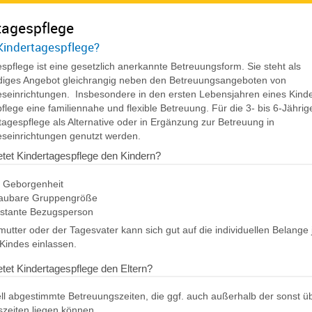
tagespflege
Kindertagespflege?
spflege ist eine gesetzlich anerkannte Betreuungsform. Sie steht als
diges Angebot gleichrangig neben den Betreuungsangeboten von
eseinrichtungen. Insbesondere in den ersten Lebensjahren eines Kinde
flege eine familiennahe und flexible Betreuung. Für die 3- bis 6-Jähri
tagespflege als Alternative oder in Ergänzung zur Betreuung in
eseinrichtungen genutzt werden.
tet Kindertagespflege den Kindern?
e Geborgenheit
aubare Gruppengröße
nstante Bezugsperson
utter oder der Tagesvater kann sich gut auf die individuellen Belange
Kindes einlassen.
tet Kindertagespflege den Eltern?
ell abgestimmte Betreuungszeiten, die ggf. auch außerhalb der sonst ü
zeiten liegen können