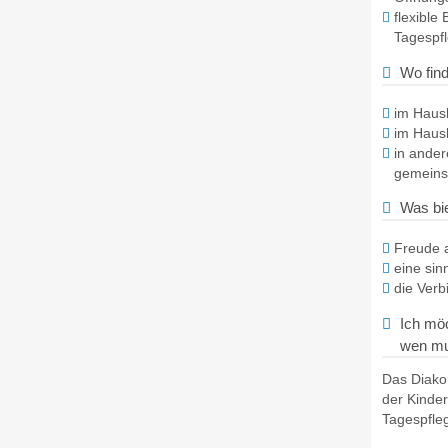
flexible
Tagespf
Wo find
im Haush
im Haush
in ande
gemeins
Was bi
Freude 
eine sinn
die Verb
Ich mö
wen mu
Das Diako
der Kinder
Tagespfle