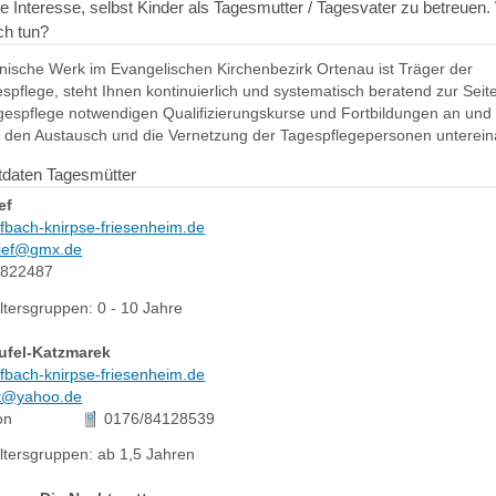
e Interesse, selbst Kinder als Tagesmutter / Tagesvater zu betreuen
ch tun?
nische Werk im Evangelischen Kirchenbezirk Ortenau ist Träger der
spflege, steht Ihnen kontinuierlich und systematisch beratend zur Seite
agespflege notwendigen Qualifizierungskurse und Fortbildungen an und
t den Austausch und die Vernetzung der Tagespflegepersonen unterei
tdaten Tagesmütter
ef
fbach-knirpse-friesenheim.de
knief@gmx.de
9822487
ltersgruppen: 0 - 10 Jahre
ufel-Katzmarek
fbach-knirpse-friesenheim.de
it@yahoo.de
on
0176/84128539
ltersgruppen: ab 1,5 Jahren