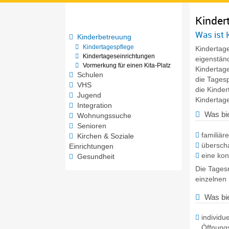
Kinder
Was ist 
Kinderbetreuung
Kindertagespflege
Kindertage
Kindertageseinrichtungen
eigenstän
Vormerkung für einen Kita-Platz
Kindertag
Schulen
die Tagesp
VHS
die Kinder
Jugend
Kindertag
Integration
Was bie
Wohnungssuche
Senioren
familiär
Kirchen & Soziale
übersch
Einrichtungen
eine ko
Gesundheit
Die Tagesm
einzelnen 
Was bie
individu
Öffnungs