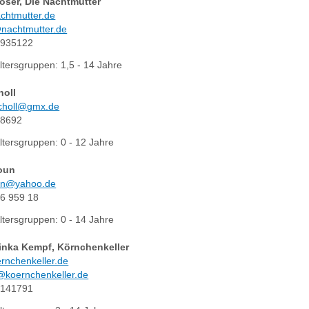
oser
, Die Nachtmutter
chtmutter.de
nachtmutter.de
9935122
ltersgruppen: 1,5 - 14 Jahre
holl
scholl@gmx.de
68692
ltersgruppen: 0 - 12 Jahre
oun
un@yahoo.de
6 959 18
ltersgruppen: 0 - 14 Jahre
inka
Kempf
, Körnchenkeller
rnchenkeller.de
@koernchenkeller.de
9141791