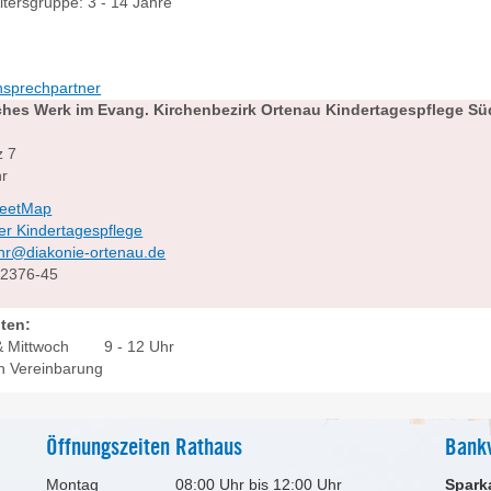
ltersgruppe: 3 - 14 Jahre
nsprechpartner
ches Werk im Evang. Kirchenbezirk Ortenau
Kindertagespflege Sü
z 7
r
reetMap
er Kindertagespflege
lahr@diakonie-ortenau.de
92376-45
ten:
 & Mittwoch 9 - 12 Uhr
h Vereinbarung
Öffnungszeiten Rathaus
Bank
Montag
08:00 Uhr bis 12:00 Uhr
Spark