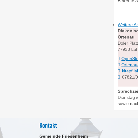
Betreute A
Weitere A
Diakonis
Ortenau
Doler Plat
77933
Lah
OpenSt
Ortenau
kitapf.
07821/
Sprechzei
Dienstag
sowie nac
Kontakt
Gemeinde Friesenheim