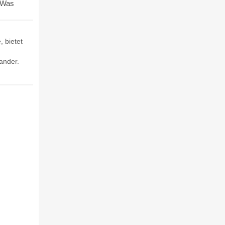
. Was
, bietet
nander.