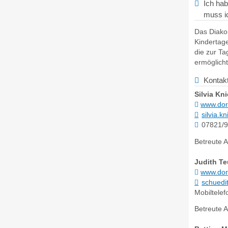
Ich hab
muss i
Das Diako
Kindertage
die zur T
ermöglich
Kontak
Silvia
Kni
www.dor
silvia.
07821/
Betreute A
Judith
Te
www.dor
schued
Mobiltelef
Betreute A