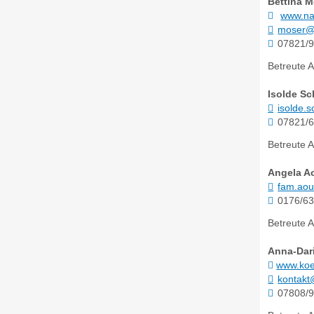
Bettina
M
www.na
moser@
07821/
Betreute A
Isolde
Sc
isolde.
07821/
Betreute A
Angela
A
fam.ao
0176/63
Betreute A
Anna-Dar
www.koe
kontakt
07808/