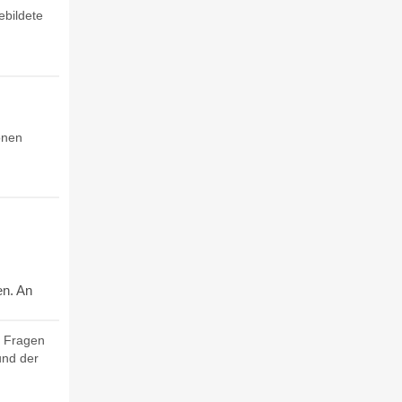
ebildete
onen
en. An
n Fragen
und der