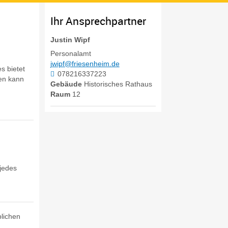
Ihr Ansprechpartner
Justin
Wipf
Personalamt
jwipf@friesenheim.de
s bietet
078216337223
gen kann
Gebäude
Historisches Rathaus
Raum
12
 jedes
blichen