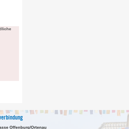
dliche
verbindung
asse Offenburg/Ortenau