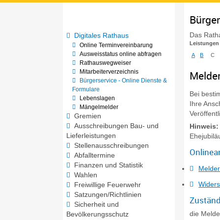
Bürger
Das Ratha
Digitales Rathaus
Leistungen
Online Terminvereinbarung
Ausweisstatus online abfragen
A
B
C
Rathauswegweiser
Mitarbeiterverzeichnis
Melder
Bürgerservice - Online Dienste &
Formulare
Bei besti
Lebenslagen
Ihre Ansc
Mängelmelder
Veröffen
Gremien
Ausschreibungen Bau- und
Hinweis:
Lieferleistungen
Ehejubilä
Stellenausschreibungen
Onlinea
Abfalltermine
Finanzen und Statistik
Melder
Wahlen
Widers
Freiwillige Feuerwehr
Satzungen/Richtlinien
Zuständ
Sicherheit und
die Meld
Bevölkerungsschutz