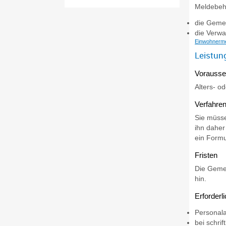
Meldebehö
die Gemei
die Verwa
Einwohnerme
Leistun
Vorausse
Alters- o
Verfahren
Sie müsse
ihn daher
ein Formu
Fristen
Die Gemei
hin.
Erforderl
Personal
bei schri