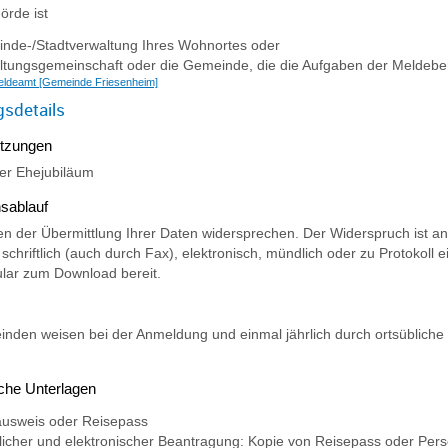
rde ist
nde-/Stadtverwaltung Ihres Wohnortes oder
ltungsgemeinschaft oder die Gemeinde, die die Aufgaben der Meldebeh
ldeamt [Gemeinde Friesenheim]
gsdetails
tzungen
der Ehejubiläum
sablauf
n der Übermittlung Ihrer Daten widersprechen. Der Widerspruch ist 
 schriftlich (auch durch Fax), elektronisch, mündlich oder zu Protokoll 
lar zum Download bereit.
nden weisen bei der Anmeldung und einmal jährlich durch ortsüblich
iche Unterlagen
ausweis oder Reisepass
ftlicher und elektronischer Beantragung: Kopie von Reisepass oder Per