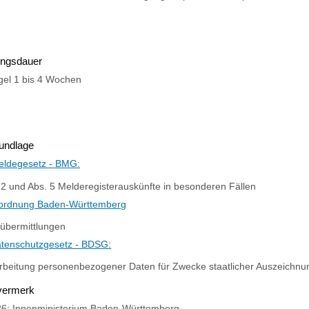
ungsdauer
gel 1 bis 4 Wochen
undlage
ldegesetz - BMG:
 2 und Abs. 5 Melderegisterauskünfte in besonderen Fällen
ordnung Baden-Württemberg
übermittlungen
tenschutzgesetz - BDSG:
rbeitung personenbezogener Daten für Zwecke staatlicher Auszeichn
vermerk
26; Innenministerium Baden-Württemberg