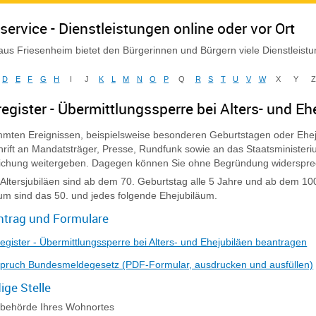
service - Dienstleistungen online oder vor Ort
us Friesenheim bietet den Bürgerinnen und Bürgern viele Dienstleist
D
E
F
G
H
I
J
K
L
M
N
O
P
Q
R
S
T
U
V
W
X
Y
egister - Übermittlungssperre bei Alters- und E
mmten Ereignissen
, beispielsweise besonderen Geburtstagen oder Ehej
hrift an Mandatsträger, Presse, Rundfunk sowie an das Staatsministe
tlichung weitergeben. Dagegen können Sie ohne Begründung widerspre
Altersjubiläen sind ab dem 70. Geburtstag alle 5 Jahre und ab dem 10
um sind das 50. und jedes folgende Ehejubiläum.
ntrag und Formulare
egister - Übermittlungssperre bei Alters- und Ehejubiläen beantragen
pruch Bundesmeldegesetz (PDF-Formular, ausdrucken und ausfüllen)
ige Stelle
ebehörde Ihres Wohnortes