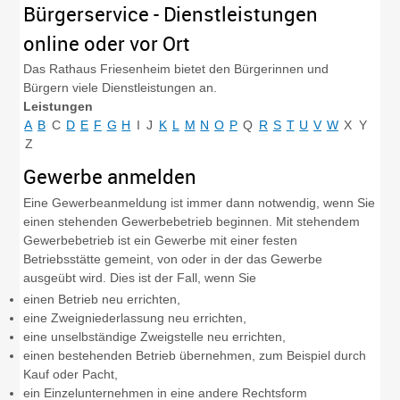
Bürgerservice - Dienstleistungen
online oder vor Ort
Das Rathaus Friesenheim bietet den Bürgerinnen und
Bürgern viele Dienstleistungen an.
Leistungen
A
B
C
D
E
F
G
H
I
J
K
L
M
N
O
P
Q
R
S
T
U
V
W
X
Y
Z
Gewerbe anmelden
Eine Gewerbeanmeldung ist immer dann notwendig, wenn Sie
einen stehenden Gewerbebetrieb beginnen. Mit stehendem
Gewerbebetrieb ist ein Gewerbe mit einer festen
Betriebsstätte gemeint, von oder in der das Gewerbe
ausgeübt wird. Dies ist der Fall, wenn Sie
einen Betrieb neu errichten,
eine Zweigniederlassung neu errichten,
eine unselbständige Zweigstelle neu errichten,
einen bestehenden Betrieb übernehmen, zum Beispiel durch
Kauf oder Pacht,
ein Einzelunternehmen in eine andere Rechtsform