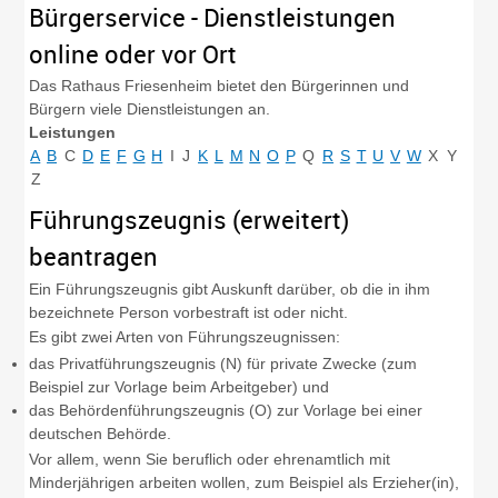
Bürgerservice - Dienstleistungen
online oder vor Ort
Das Rathaus Friesenheim bietet den Bürgerinnen und
Bürgern viele Dienstleistungen an.
Leistungen
A
B
C
D
E
F
G
H
I
J
K
L
M
N
O
P
Q
R
S
T
U
V
W
X
Y
Z
Führungszeugnis (erweitert)
beantragen
Ein Führungszeugnis gibt Auskunft darüber, ob die in ihm
bezeichnete Person vorbestraft ist oder nicht.
Es gibt zwei Arten von Führungszeugnissen:
das Privatführungszeugnis (N) für private Zwecke
(zum
Beispiel zur Vorlage beim Arbeitgeber
) und
das Behördenführungszeugnis (O) zur Vorlage bei einer
deutschen Behörde.
Vor allem, wenn Sie beruflich oder ehrenamtlich mit
Minderjährigen arbeiten wollen
, zum Beispiel als Erzieher(in),