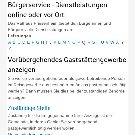
Bürgerservice - Dienstleistungen
online oder vor Ort
Das Rathaus Friesenheim bietet den Bürgerinnen und
Bürgern viele Dienstleistungen an.
Leistungen
A
B
C
D
E
F
G
H
I
J
K
L
M
N
O
P
Q
R
S
T
U
V
W
X
Y
Z
Vorübergehendes Gaststättengewerbe
anzeigen
Sie wollen vorübergehend oder als gewerbetreibende Person
im Reisegewerbe aus besonderem Anlass gastronomisch tätig
werden? Dann müssen Sie dies bei der zuständigen Behörde
anzeigen.
Zuständige Stelle
Zuständig für die Entgegennahme Ihrer Anzeige ist die
Gemeinde, in deren
Gebiet Sie vorübergehend
gastgewerblich tätig werden wollen.
Gemeinde Friesenheim