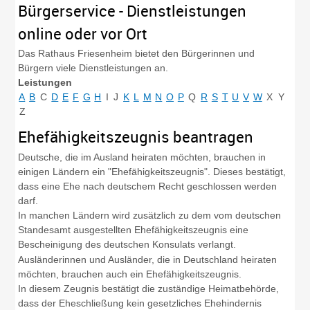
Bürgerservice - Dienstleistungen
online oder vor Ort
Das Rathaus Friesenheim bietet den Bürgerinnen und
Bürgern viele Dienstleistungen an.
Leistungen
A
B
C
D
E
F
G
H
I
J
K
L
M
N
O
P
Q
R
S
T
U
V
W
X
Y
Z
Ehefähigkeitszeugnis beantragen
Deutsche, die im Ausland heiraten möchten, brauchen in
einigen Ländern ein "Ehefähigkeitszeugnis". Dieses bestätigt,
dass eine Ehe nach deutschem Recht geschlossen werden
darf.
In manchen Ländern wird zusätzlich zu dem vom deutschen
Standesamt ausgestellten Ehefähigkeitszeugnis eine
Bescheinigung des deutschen Konsulats verlangt.
Ausländerinnen und Ausländer, die in Deutschland heiraten
möchten, brauchen auch ein Ehefähigkeitszeugnis.
In diesem Zeugnis bestätigt die zuständige Heimatbehörde,
dass der Eheschließung kein gesetzliches Ehehindernis