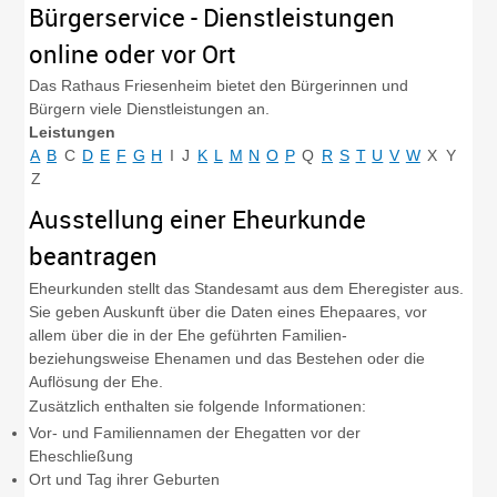
Bürgerservice - Dienstleistungen
online oder vor Ort
Das Rathaus Friesenheim bietet den Bürgerinnen und
Bürgern viele Dienstleistungen an.
Leistungen
A
B
C
D
E
F
G
H
I
J
K
L
M
N
O
P
Q
R
S
T
U
V
W
X
Y
Z
Ausstellung einer Eheurkunde
beantragen
Eheurkunden stellt das Standesamt aus dem Eheregister aus.
Sie geben Auskunft über die Daten eines Ehepaares, vor
allem über die in der Ehe geführten Familien-
beziehungsweise Ehenamen und das Bestehen oder die
Auflösung der Ehe.
Zusätzlich enthalten sie folgende Informationen:
Vor- und Familiennamen der Ehegatten vor der
Eheschließung
Ort und Tag ihrer Geburten