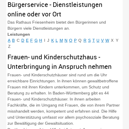
Bürgerservice - Dienstleistungen
online oder vor Ort
Das Rathaus Friesenheim bietet den Bürgerinnen und
Bürgern viele Dienstleistungen an.
Leistungen
A
B
C
D
E
F
G
H
I
J
K
L
M
N
O
P
Q
R
S
T
U
V
W
X
Y
Z
Frauen- und Kinderschutzhaus -
Unterbringung in Anspruch nehmen
Frauen- und Kinderschutzhäuser sind rund um die Uhr
erreichbare Einrichtungen. In ihnen können gewaltbetroffene
Frauen mit ihren Kindern unterkommen, um Schutz und
Beratung zu erhalten.
In Baden-Württemberg gibt es 44
Frauen- und Kinderschutzhäuser. In ihnen arbeiten
Fachkräfte, die im Umgang mit Frauen, die von ihrem Partner
misshandelt werden, kompetent und erfahren sind.
Die Hilfe
und Unterstützung umfasst vor allem psychosoziale Beratung
zur Bewältigung der Gewaltsituation.