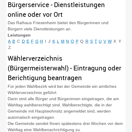
Bürgerservice - Dienstleistungen
online oder vor Ort
Das Rathaus Friesenheim bietet den Bürgerinnen und
Bürgern viele Dienstleistungen an.
Leistungen
A
B
C
D
E
F
G
H
I
J
K
L
M
N
O
P
Q
R
S
T
U
V
W
X
Y
Z
Wählerverzeichnis
(Bürgermeisterwahl) - Eintragung oder
Berichtigung beantragen
Für jeden Wahlbezirk wird bei der Gemeinde ein amtliches
Wählerverzeichnis geführt.
Darin sind alle Bürger und Bürgerinnen eingetragen, die am
Wahltag wahlberechtigt sind. Wahlberechtigte, die in der
Gemeinde mit Hauptwohnsitz angemeldet sind, werden
automatisch eingetragen.
Die Gemeinde sendet Ihnen spätestens drei Wochen vor dem
Wahltag eine Wahlbenachrichtigung zu.