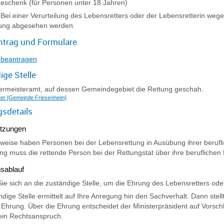
eschenk (für Personen unter 18 Jahren)
Bei einer Verurteilung des Lebensretters oder der Lebensretterin we
rung abgesehen werden.
ntrag und Formulare
 beantragen
ige Stelle
ermeisteramt, auf dessen Gemeindegebiet die Rettung geschah.
ter [Gemeinde Friesenheim]
gsdetails
tzungen
weise haben Personen bei der Lebensrettung in Ausübung ihrer beruflic
ng muss die rettende Person bei der Rettungstat über ihre beruflichen
sablauf
e sich an die zuständige Stelle, um die Ehrung des Lebensretters ode
ndige Stelle ermittelt auf Ihre Anregung hin den Sachverhalt. Dann stel
e Ehrung.
Über die Ehrung entscheidet der Ministerpräsident auf Vorsch
ein Rechtsanspruch.