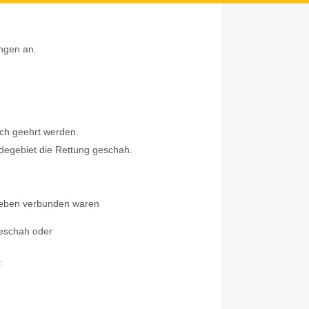
ungen an.
Z
ich geehrt werden.
egebiet die Rettung geschah.
 Leben verbunden waren
geschah oder
: