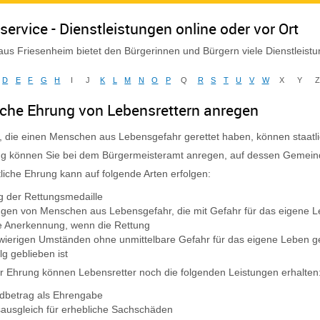
service - Dienstleistungen online oder vor Ort
us Friesenheim bietet den Bürgerinnen und Bürgern viele Dienstleist
D
E
F
G
H
I
J
K
L
M
N
O
P
Q
R
S
T
U
V
W
X
Y
iche Ehrung von Lebensrettern anregen
 die einen Menschen aus Lebensgefahr gerettet haben, können staatl
ng können Sie bei dem Bürgermeisteramt anregen, auf dessen Gemeind
tliche Ehrung kann auf folgende Arten erfolgen:
g der Rettungsmedaille
ngen von Menschen aus Lebensgefahr, die mit Gefahr für das eigene
he Anerkennung, wenn die Rettung
wierigen Umständen ohne unmittelbare Gefahr für das eigene Leben 
lg geblieben ist
 Ehrung können Lebensretter noch die folgenden Leistungen erhalten
dbetrag als Ehrengabe
ausgleich für erhebliche Sachschäden