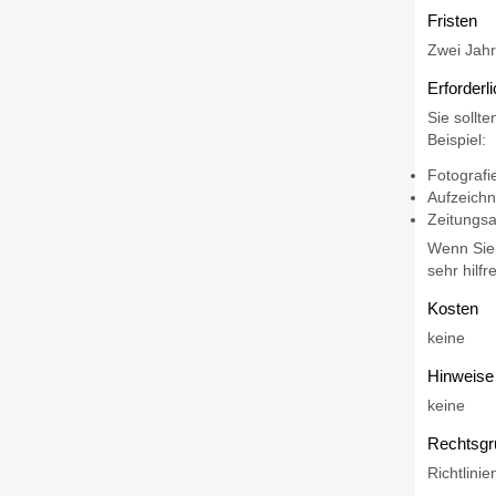
Fristen
Zwei Jahr
Erforderl
Sie sollt
Beispiel:
Fotografi
Aufzeich
Zeitungsa
Wenn Sie 
sehr hilf
Kosten
keine
Hinweise
keine
Rechtsgr
Richtlini