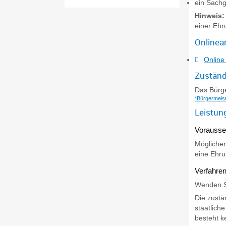
ein Sachg
Hinweis:
einer Eh
Onlinea
Online
Zuständ
Das Bürg
*Bürgermeis
Leistun
Vorausse
Möglicher
eine Ehru
Verfahren
Wenden Si
Die zustä
staatlich
besteht k