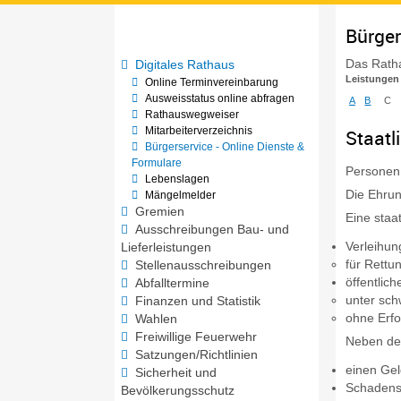
Bürger
Das Ratha
Digitales Rathaus
Leistungen
Online Terminvereinbarung
Ausweisstatus online abfragen
A
B
C
Rathauswegweiser
Mitarbeiterverzeichnis
Staatl
Bürgerservice - Online Dienste &
Formulare
Personen,
Lebenslagen
Die Ehru
Mängelmelder
Gremien
Eine staa
Ausschreibungen Bau- und
Verleihun
Lieferleistungen
für Rettu
Stellenausschreibungen
öffentlic
Abfalltermine
unter sch
Finanzen und Statistik
ohne Erfo
Wahlen
Freiwillige Feuerwehr
Neben der
Satzungen/Richtlinien
einen Gel
Sicherheit und
Schadens
Bevölkerungsschutz