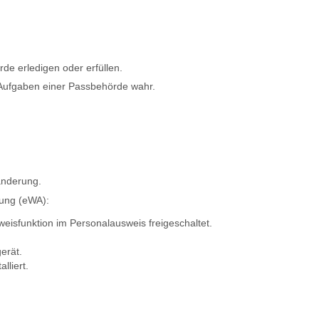
e erledigen oder erfüllen.
 Aufgaben einer Passbehörde wahr.
änderung.
dung (eWA):
eisfunktion im Personalausweis freigeschaltet.
erät.
lliert.