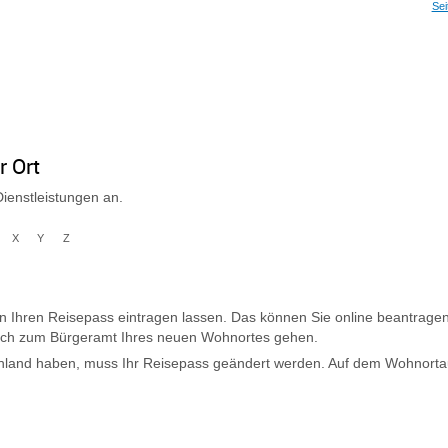
Sei
r Ort
ienstleistungen an.
X
Y
Z
n Ihren Reisepass eintragen lassen.
Das können Sie online beantrage
lich zum Bürgeramt Ihres neuen Wohnortes gehen.
land haben, muss Ihr Reisepass geändert werden. Auf dem Wohnortaufk