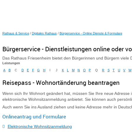
Rathaus & Service
/
Digitales Rathaus
/
Bürgerservice - Online Dienste & Formulare
Bürgerservice - Dienstleistungen online oder vo
Das Rathaus Friesenheim bietet den Bürgerinnen und Bürgern viele D
Leistungen
A
B
C
D
E
F
G
H
I
J
K
L
M
N
O
P
Q
R
S
T
U
V
W
Reisepass - Wohnortänderung beantragen
Wenn sich Ihr Wohnort geändert hat, müssen Sie Ihre neue Adresse i
elektronische Wohnsitzanmeldung anbietet. Sie können auch persön
Auch wenn Sie ins Ausland ziehen und keine Adresse mehr in Deutsch
Onlineantrag und Formulare
Elektronische Wohnsitzanmeldung