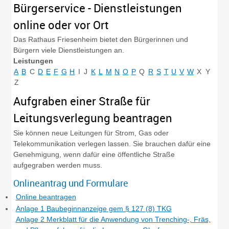
Bürgerservice - Dienstleistungen
online oder vor Ort
Das Rathaus Friesenheim bietet den Bürgerinnen und
Bürgern viele Dienstleistungen an.
Leistungen
A
B
C
D
E
F
G
H
I
J
K
L
M
N
O
P
Q
R
S
T
U
V
W
X
Y
Z
Aufgraben einer Straße für
Leitungsverlegung beantragen
Sie können neue Leitungen für Strom, Gas oder
Telekommunikation verlegen lassen. Sie brauchen dafür eine
Genehmigung, wenn dafür eine öffentliche Straße
aufgegraben werden muss.
Onlineantrag und Formulare
Online beantragen
Anlage 1 Baubeginnanzeige gem § 127 (8) TKG
Anlage 2 Merkblatt für die Anwendung von Trenching-, Fräs,