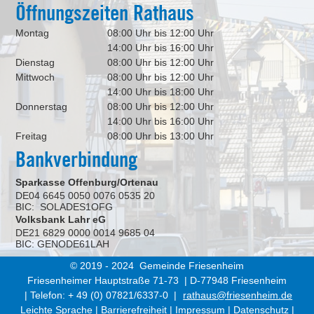
Öffnungszeiten Rathaus
Montag
08:00 Uhr bis 12:00 Uhr
14:00 Uhr bis 16:00 Uhr
Dienstag
08:00 Uhr bis 12:00 Uhr
Mittwoch
08:00 Uhr bis 12:00 Uhr
14:00 Uhr bis 18:00 Uhr
Donnerstag
08:00 Uhr bis 12:00 Uhr
14:00 Uhr bis 16:00 Uhr
Freitag
08:00 Uhr bis 13:00 Uhr
Bankverbindung
Sparkasse Offenburg/Ortenau
DE04 6645 0050 0076 0535 20
BIC: SOLADES1OFG
Volksbank Lahr eG
DE21 6829 0000 0014 9685 04
BIC: GENODE61LAH
© 2019 - 2024 Gemeinde Friesenheim
Friesenheimer Hauptstraße 71-73 | D-77948 Friesenheim
| Telefon: + 49 (0) 07821/6337-0 |
rathaus@friesenheim.de
Leichte Sprache
|
Barrierefreiheit
|
Impressum
|
Datenschutz
|