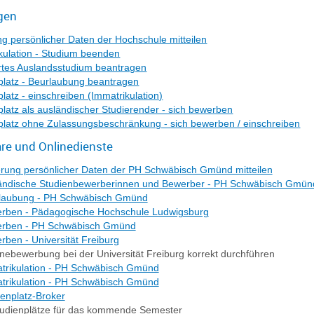
gen
g persönlicher Daten der Hochschule mitteilen
kulation - Studium beenden
ertes Auslandsstudium beantragen
platz - Beurlaubung beantragen
latz - einschreiben (Immatrikulation)
platz als ausländischer Studierender - sich bewerben
platz ohne Zulassungsbeschränkung - sich bewerben / einschreiben
re und Onlinedienste
rung persönlicher Daten der PH Schwäbisch Gmünd mitteilen
ändische Studienbewerberinnen und Bewerber - PH Schwäbisch Gmün
laubung - PH Schwäbisch Gmünd
rben - Pädagogische Hochschule Ludwigsburg
rben - PH Schwäbisch Gmünd
rben - Universität Freiburg
inebewerbung bei der Universität Freiburg korrekt durchführen
trikulation - PH Schwäbisch Gmünd
trikulation - PH Schwäbisch Gmünd
ienplatz-Broker
tudienplätze für das kommende Semester