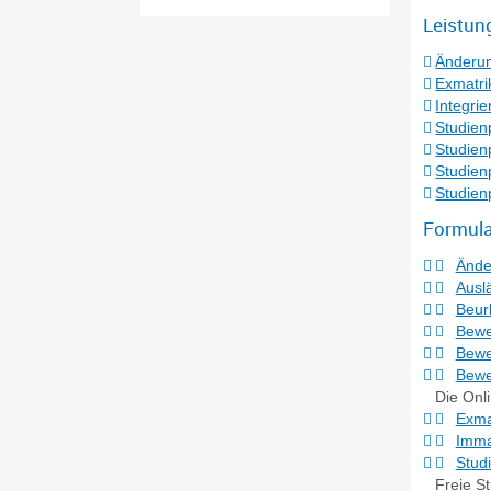
Leistun
Änderun
Exmatri
Integri
Studien
Studienp
Studien
Studien
Formula
Ände
Ausl
Beur
Bewe
Bewe
Bewe
Die Onl
Exma
Imma
Stud
Freie S