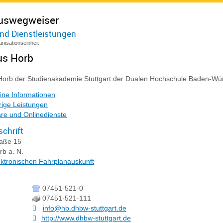
uswegweiser
nd Dienstleistungen
nisationseinheit
s Horb
orb der Studienakademie Stuttgart der Dualen Hochschule Baden-W
ine Informationen
ige Leistungen
re und Onlinedienste
chrift
raße 15
rb a. N.
ektronischen Fahrplanauskunft
07451-521-0
07451-521-111
info@hb.dhbw-stuttgart.de
http://www.dhbw-stuttgart.de