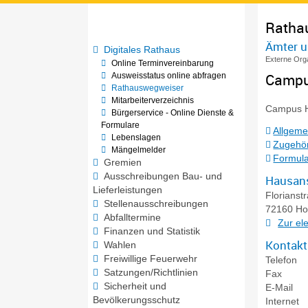
Ratha
Ämter u
Digitales Rathaus
Externe Orga
Online Terminvereinbarung
Campu
Ausweisstatus online abfragen
Rathauswegweiser
Mitarbeiterverzeichnis
Campus H
Bürgerservice - Online Dienste &
Formulare
Allgeme
Lebenslagen
Zugehör
Mängelmelder
Formula
Gremien
Ausschreibungen Bau- und
Hausans
Lieferleistungen
Florianst
Stellenausschreibungen
72160
Ho
Abfalltermine
Zur el
Finanzen und Statistik
Kontakt
Wahlen
Freiwillige Feuerwehr
Telefon
Satzungen/Richtlinien
Fax
Sicherheit und
E-Mail
Bevölkerungsschutz
Internet