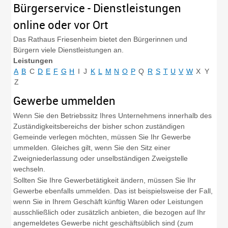
Bürgerservice - Dienstleistungen
online oder vor Ort
Das Rathaus Friesenheim bietet den Bürgerinnen und
Bürgern viele Dienstleistungen an.
Leistungen
A
B
C
D
E
F
G
H
I
J
K
L
M
N
O
P
Q
R
S
T
U
V
W
X
Y
Z
Gewerbe ummelden
Wenn Sie den Betriebssitz Ihres Unternehmens innerhalb des
Zuständigkeitsbereichs der bisher schon zuständigen
Gemeinde verlegen möchten, müssen Sie Ihr Gewerbe
ummelden. Gleiches gilt, wenn Sie den Sitz einer
Zweigniederlassung oder unselbständigen Zweigstelle
wechseln.
Sollten Sie Ihre Gewerbetätigkeit ändern, müssen Sie Ihr
Gewerbe ebenfalls ummelden. Das ist beispielsweise der Fall,
wenn Sie in Ihrem Geschäft künftig Waren oder Leistungen
ausschließlich oder zusätzlich anbieten, die bezogen auf Ihr
angemeldetes Gewerbe nicht geschäftsüblich sind (zum