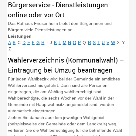
Bürgerservice - Dienstleistungen
online oder vor Ort
Das Rathaus Friesenheim bietet den Bürgerinnen und
Bürgern viele Dienstleistungen an.
Leistungen
A
B
C
D
E
F
G
H
I
J
K
L
M
N
O
P
Q
R
S
T
U
V
W
X
Y
Z
Wählerverzeichnis (Kommunalwahl) –
Eintragung bei Umzug beantragen
Für jeden Wahlbezirk wird bei der Gemeinde ein amtliches
Wählerverzeichnis geführt. Darin sind alle Personen
eingetragen, die am Wahltag wahlberechtigt sind.
Wahlberechtigte, die sechs Wochen vor der Wahl in der
Gemeinde mit Hauptwohnsitz angemeldet sind, werden
automatisch eingetragen.
Ziehen Sie danach aus dem jeweiligen Wahlgebiet
(beispielsweise der Gemeinde oder dem Landkreis) weg,
verlieren Sie die Wahlberechtigung für die betreffende Wahl