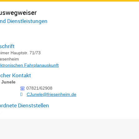
uswegweiser
nd Dienstleistungen
chrift
imer Hauptstr. 71/73
iesenheim
ektronischen Fahrplanauskunft
icher Kontakt
n
Junele
07821/62908
CJunele@friesenheim.de
rdnete Dienststellen
t