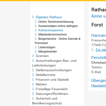
Ratha
Ämter u
Digitales Rathaus
Online Terminvereinbarung
Forst
Ausweisstatus online abfragen
Rathauswegweiser
Hausans
Mitarbeiterverzeichnis
Bürgerservice - Online Dienste &
Friesenhe
Formulare
77948
Fr
Lebenslagen
Zur el
Mängelmelder
Gremien
Persönl
Ausschreibungen Bau- und
Christia
Lieferleistungen
Telefon
Stellenausschreibungen
E-Mail
Abfalltermine
Übergeo
Finanzen und Statistik
Wahlen
Hauptam
Freiwillige Feuerwehr
Satzungen/Richtlinien
Sicherheit und
Bevölkerungsschutz