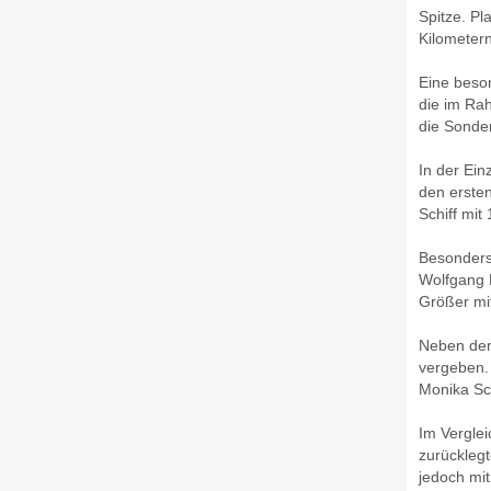
Spitze. Pl
Kilometer
Eine beso
die im Ra
die Sonder
In der Ein
den ersten
Schiff mit
Besonders 
Wolfgang K
Größer mi
Neben den
vergeben. 
Monika Sch
Im Verglei
zurücklegt
jedoch mit