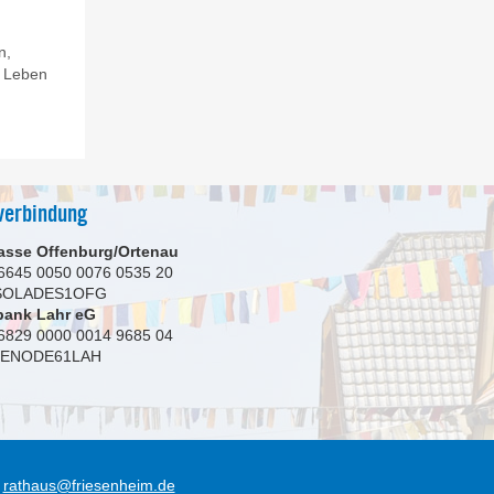
n,
t Leben
verbindung
asse Offenburg/Ortenau
6645 0050 0076 0535 20
 SOLADES1OFG
bank Lahr eG
6829 0000 0014 9685 04
GENODE61LAH
rathaus@friesenheim.de