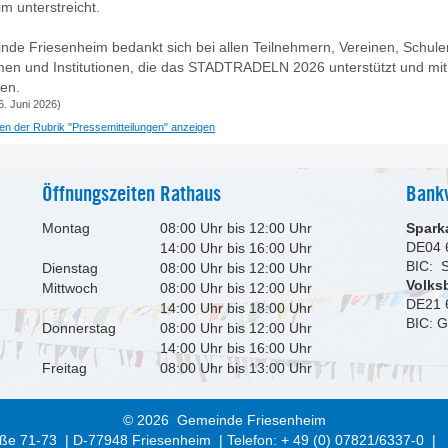
m unterstreicht.
nde Friesenheim bedankt sich bei allen Teilnehmern, Vereinen, Schule
en und Institutionen, die das STADTRADELN 2026 unterstützt und mi
ben.
16. Juni 2026)
ngen der Rubrik "Pressemitteilungen" anzeigen
Öffnungszeiten Rathaus
Bank
Montag
08:00 Uhr bis 12:00 Uhr
Spark
DE04 
14:00 Uhr bis 16:00 Uhr
BIC:
Dienstag
08:00 Uhr bis 12:00 Uhr
Volks
Mittwoch
08:00 Uhr bis 12:00 Uhr
DE21 
14:00 Uhr bis 18:00 Uhr
BIC: 
Donnerstag
08:00 Uhr bis 12:00 Uhr
14:00 Uhr bis 16:00 Uhr
Freitag
08:00 Uhr bis 13:00 Uhr
© 2026 Gemeinde Friesenheim
ße 71-73 | D-77948 Friesenheim | Telefon: + 49 (0) 07821/6337-0 |