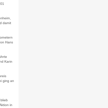
901
enheim,
d damit
ilometern
 von Hans
ührte
nd Karin
reis
ei ging an
blieb
ktion in