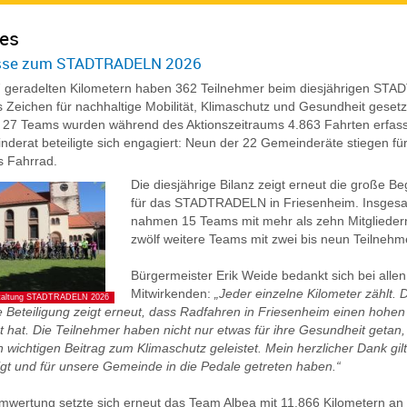
sse zum STADTRADELN 2026
7 geradelten Kilometern haben 362 Teilnehmer beim diesjährigen S
s Zeichen für nachhaltige Mobilität, Klimaschutz und Gesundheit gesetzt
 27 Teams wurden während des Aktionszeitraums 4.863 Fahrten erfass
derat beteiligte sich engagiert: Neun der 22 Gemeinderäte stiegen für
s Fahrrad.
Die diesjährige Bilanz zeigt erneut die große B
für das STADTRADELN in Friesenheim. Insges
nahmen 15 Teams mit mehr als zehn Mitglieder
zwölf weitere Teams mit zwei bis neun Teilnehme
Bürgermeister Erik Weide bedankt sich bei allen
Mitwirkenden:
„Jeder einzelne Kilometer zählt. 
staltung STADTRADELN 2026
e Beteiligung zeigt erneut, dass Radfahren in Friesenheim einen hohen
t hat. Die Teilnehmer haben nicht nur etwas für ihre Gesundheit getan
 wichtigen Beitrag zum Klimaschutz geleistet. Mein herzlicher Dank gilt 
ligt und für unsere Gemeinde in die Pedale getreten haben.“
mwertung setzte sich erneut das Team Albea mit 11.866 Kilometern an 