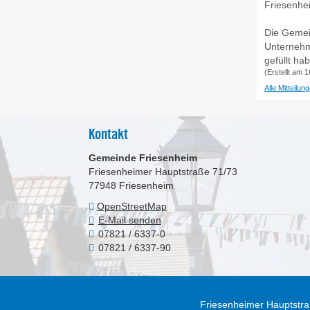
Friesenhei
Die Gemei
Unternehm
gefüllt ha
(Erstellt am 
Alle Mitteilu
Kontakt
Gemeinde Friesenheim
Friesenheimer Hauptstraße 71/73
77948
Friesenheim
OpenStreetMap
E-Mail senden
07821 / 6337-0
07821 / 6337-90
Friesenheimer Hauptstra