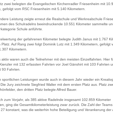
atz zwei belegten die Evangelischen Kirchenradler Friesenheim mit 10.
n, gefolgt vom RSC Friesenheim mit 5.140 Kilometern.
ndere Leistung zeigte erneut die Realschule und Werkrealschule Fries
hmen des Schulradelns beeindruckende 10.551 Kilometer sammelte un
kategorie Schule anführte.
zelwertung der gefahrenen Kilometer belegte Judith Janus mit 1.767 K
 Platz. Auf Rang zwei folgt Dominik Lutz mit 1.349 Kilometern, gefolgt
 1.307 Kilometern.
aktiv waren auch die Teilnehmer mit den meisten Einzelfahrten. Hier f
ienzler mit 132 erfassten Fahrten vor Joel Gänshirt mit 103 Fahrten u
t 93 Fahrten.
 sportlichen Leistungen wurde auch in diesem Jahr wieder ein Kreativp
Die Jury zeichnete Siegfried Walter mit dem ersten Platz aus. Platz zw
önfelder, den dritten Platz belegte Alfred Bauer.
ch zum Vorjahr, als 385 aktive Radelnde insgesamt 102.859 Kilometer
en, ging die Gesamtkilometerleistung zwar zurück. Die Zahl der Teams 
 27 konstant, was die weiterhin hohe Beteiligung und Verankerung der A