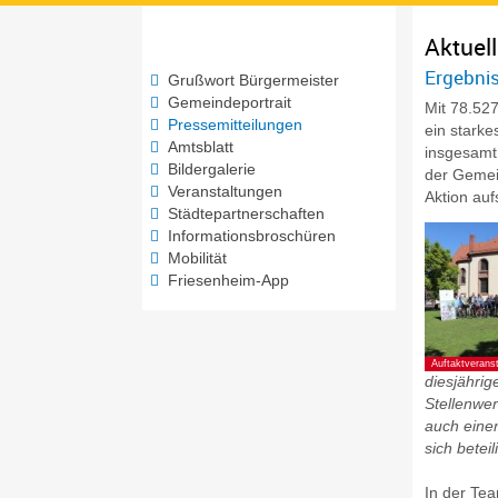
Ergebni
Grußwort Bürgermeister
Gemeindeportrait
Mit 78.52
Pressemitteilungen
ein starke
Amtsblatt
insgesamt
Bildergalerie
der Gemein
Veranstaltungen
Aktion auf
Städtepartnerschaften
Informationsbroschüren
Mobilität
Friesenheim-App
Auftaktveran
diesjährig
Stellenwer
auch einen
sich betei
In der Tea