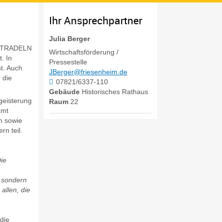
Ihr Ansprechpartner
Julia
Berger
TADTRADELN
Wirtschaftsförderung /
. In
Pressestelle
t. Auch
JBerger@friesenheim.de
 die
07821/6337-110
Gebäude
Historisches Rathaus
egeisterung
Raum
22
amt
n sowie
rn teil.
Die
, sondern
allen, die
die