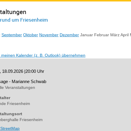
taltungen
 rund um Friesenheim
t
September
Oktober
November
Dezember
Januar
Februar
März
April
n meinen Kalender (z. B. Outlook) übernehmen
g, 18.09.2026
|
20:00 Uhr
sage - Marianne Schwab
lle Veranstaltungen
talter
de Friesenheim
taltungsort
nberghalle Friesenheim
StreetMap