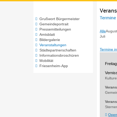
Verans
Termine
Grußwort Bürgermeister
Gemeindeportrait
Pressemitteilungen
Alle
Augus
Amtsblatt
Juli
Bildergalerie
Veranstaltungen
Termine i
Städtepartnerschaften
Informationsbroschüren
Mobilität
Freita
Friesenheim-App
Vernis
Kulture
Verans
Gemein
Verans
Sterne
Open