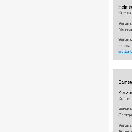
Heima
Kulture
Verans
Museum
Verans
Heima
weiter
Samsta
Konzer
Kulture
Verans
Chorge
Verans
Auberg