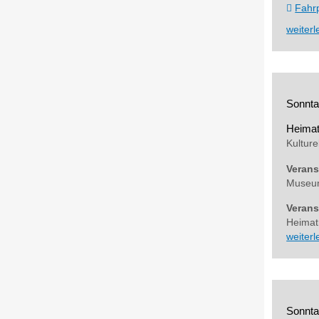
Fahr
weiter
Sonnta
Heima
Kulture
Verans
Museum
Verans
Heima
weiter
Sonnta