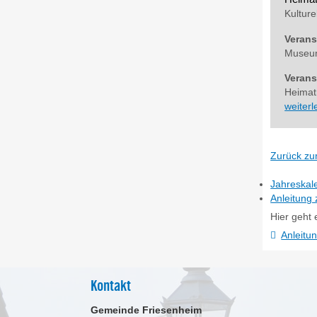
Kulture
Verans
Museum
Verans
Heima
weiter
Zurück zu
Jahreskal
Anleitung 
Hier geht
Anleitu
Kontakt
Gemeinde Friesenheim