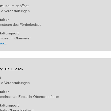
tmuseum geöffnet
lle Veranstaltungen
talter
steam des Förderkreises
taltungsort
tmuseum Oberweier
lesen
g, 07.11.2026
t
lle Veranstaltungen
talter
meinschaft Eintracht Oberschopfheim
taltungsort
halle Oberschopfheim