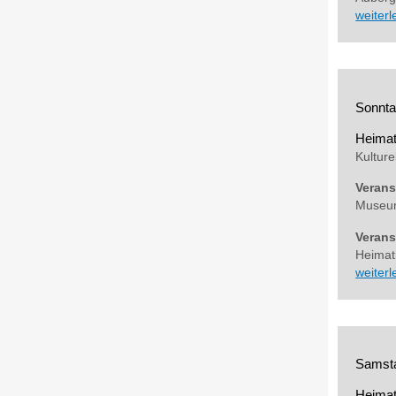
weiter
Sonnta
Heima
Kulture
Verans
Museum
Verans
Heima
weiter
Samsta
Heima