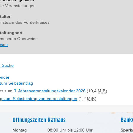
lle Veranstaltungen
talter
steam des Förderkreises
taltungsort
tmuseum Oberweier
lesen
r Suche
ender
zum Selbsteintrag
 es zum
Jahresveranstaltungskalender 2026
(10,4
MiB
)
ng zum Selbsteintrag von Veranstaltungen
(1,2
MiB
)
Öffnungszeiten Rathaus
Bank
Montag
08:00 Uhr bis 12:00 Uhr
Spark