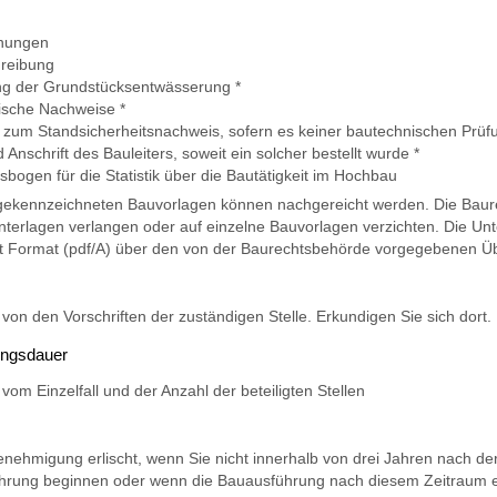
nungen
reibung
ng der Grundstücksentwässerung *
ische Nachweise *
 zum Standsicherheitsnachweis, sofern es keiner bautechnischen Prü
Anschrift des Bauleiters, soweit ein solcher bestellt wurde *
bogen für die Statistik über die Bautätigkeit im Hochbau
 gekennzeichneten Bauvorlagen können nachgereicht werden. Die Baure
nterlagen verlangen oder auf einzelne Bauvorlagen verzichten. Die Unt
 Format (pdf/A) über den von der Baurechtsbehörde vorgegebenen Üb
von den Vorschriften der zuständigen Stelle. Erkundigen Sie sich dort.
ungsdauer
vom Einzelfall und der Anzahl der beteiligten Stellen
nehmigung erlischt, wenn Sie nicht innerhalb von drei Jahren nach de
rung beginnen oder wenn die Bauausführung nach diesem Zeitraum ei