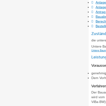
Anlage
Anlag
Antrag
Bauab
Berech
Bestel
Zuständ
die unter
Untere Ba
Untere Baur
Leistun
Vorausse
genehmig
Dem Vorha
Verfahren
Der Bauan
wird vom 
ViBa-BW)