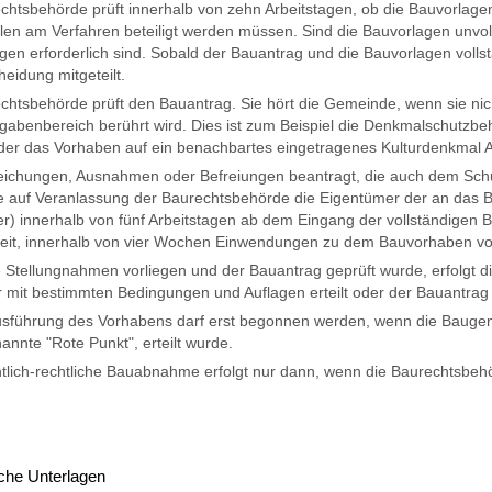
chtsbehörde prüft innerhalb von zehn Arbeitstagen, ob die Bauvorlage
llen am Verfahren beteiligt werden müssen. Sind die Bauvorlagen unvoll
en erforderlich sind. Sobald der Bauantrag und die Bauvorlagen vollstä
heidung mitgeteilt.
chtsbehörde prüft den Bauantrag. Sie hört die Gemeinde, wenn sie nich
gabenbereich berührt wird. Dies ist zum Beispiel die Denkmalschutzb
der das Vorhaben auf ein benachbartes eingetragenes Kulturdenkmal 
ichungen, Ausnahmen oder Befreiungen beantragt, die auch dem Schut
 auf Veranlassung der Baurechtsbehörde die Eigentümer der an das
r) innerhalb von fünf Arbeitstagen ab dem Eingang der vollständigen B
eit, innerhalb von vier Wochen Einwendungen zu dem Bauvorhaben vo
 Stellungnahmen vorliegen und der Bauantrag geprüft wurde, erfolgt 
nur mit bestimmten Bedingungen und Auflagen erteilt oder der Bauantrag
usführung des Vorhabens darf erst begonnen werden, wenn die Baugen
annte "Rote Punkt", erteilt wurde.
ntlich-rechtliche Bauabnahme erfolgt nur dann, wenn die Baurechtsbeh
iche Unterlagen