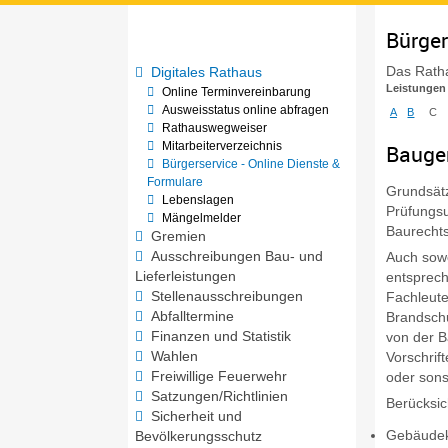
Bürger
Das Ratha
Digitales Rathaus
Leistungen
Online Terminvereinbarung
Ausweisstatus online abfragen
A
B
C
Rathauswegweiser
Mitarbeiterverzeichnis
Bauge
Bürgerservice - Online Dienste &
Formulare
Grundsätz
Lebenslagen
Prüfungsu
Mängelmelder
Baurechts
Gremien
Ausschreibungen Bau- und
Auch sowe
Lieferleistungen
entsprech
Stellenausschreibungen
Fachleute
Abfalltermine
Brandschu
Finanzen und Statistik
von der B
Wahlen
Vorschri
Freiwillige Feuerwehr
oder sons
Satzungen/Richtlinien
Berücksic
Sicherheit und
Gebäudek
Bevölkerungsschutz