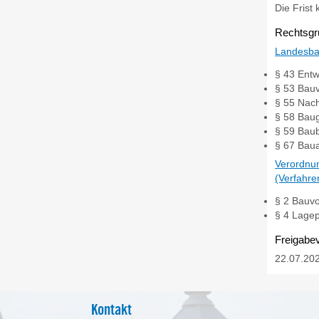
Die Frist
Rechtsgr
Landesba
§ 43 Entw
§ 53 Bau
§ 55 Nach
§ 58 Bau
§ 59 Bau
§ 67 Bau
Verordnun
(Verfahr
§ 2 Bauv
§ 4 Lage
Freigabe
22.07.20
Kontakt