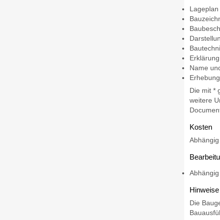
Lageplan
Bauzeich
Baubesch
Darstellu
Bautechn
Erklärung
Name und 
Erhebungs
Die mit *
weitere U
Document
Kosten
Abhängig 
Bearbeit
Abhängig 
Hinweise
Die Bauge
Bauausfüh