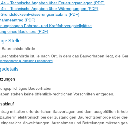
 4a – Technische Angaben über Feuerungsanlagen (PDF)
e 4b – Technische Angaben über Wärmepumpen (PDF)
 Grundstücksentwässerungserlaubnis (PDF)
nahmeantrag (PDF)
nungsbogen Fahrrad- und Kraftfahrzeugstellplätze
lung eines Bauleiters (PDF)
ige Stelle
e Baurechtsbehörde
urechtsbehörde ist, je nach Ort, in dem das Bauvorhaben liegt, die G
echtsbehörde [Gemeinde Friesenheim]
gsdetails
tzungen
ungspflichtiges Bauvorhaben
ben stehen keine öffentlich-rechtlichen Vorschriften entgegen.
sablauf
trag mit allen erforderlichen Bauvorlagen und dem ausgefüllten Erhebun
Bauherrn elektronisch bei der zuständigen Baurechtsbehörde über deren
 eingereicht. Abweichungen, Ausnahmen und Befreiungen müssen geso