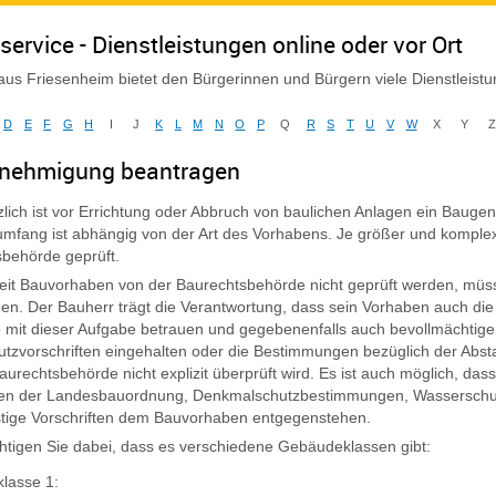
service - Dienstleistungen online oder vor Ort
us Friesenheim bietet den Bürgerinnen und Bürgern viele Dienstleist
D
E
F
G
H
I
J
K
L
M
N
O
P
Q
R
S
T
U
V
W
X
Y
nehmigung beantragen
lich ist vor Errichtung oder Abbruch von baulichen Anlagen ein Baug
mfang ist abhängig von der Art des Vorhabens. Je größer und komplex
behörde geprüft.
it Bauvorhaben von der Baurechtsbehörde nicht geprüft werden, müssen
en. Der Bauherr trägt die Verantwortung, dass sein Vorhaben auch die n
 mit dieser Aufgabe betrauen und gegebenenfalls auch bevollmächtig
tzvorschriften eingehalten oder die Bestimmungen bezüglich der Abs
aurechtsbehörde nicht explizit überprüft wird. Es ist auch möglich, d
ften der Landesbauordnung, Denkmalschutzbestimmungen, Wasserschu
tige Vorschriften dem Bauvorhaben entgegenstehen.
htigen Sie dabei, dass es verschiedene Gebäudeklassen gibt:
lasse 1: