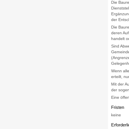
Die Baure
Dienstste
Ergänzung
der Entsc
Die Baure
deren Auf
handelt o
Sind Abwe
Gemeinde
(Angrenze
Gelegenh
Wenn alle
erteilt, 
Mit der A
der sogen
Eine öffe
Fristen
keine
Erforderl