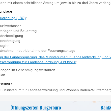
 kann mit einem schriftlichen Antrag um jeweils bis zu drei Jahre verlän
undlage
uordnung (LBO)
:
urfsverfasser
vorlagen und Bauantrag
barbeteiligung
genehmigung
beginn
abnahme, Inbetriebnahme der Feuerungsanlage
g der Landesregierung, des Ministeriums für Landesentwicklung und 
ensverordnung zur Landesbauordnung -LBOVVO)
:
orlagen im Genehmigungsverfahren
plan
vermerk
26 Ministerium für Landesentwicklung und Wohnen Baden-Württember
Öffnungszeiten Bürgerbüro
Bank