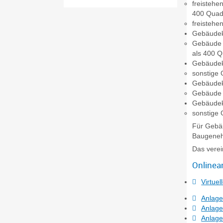
freistehe
400 Quad
freistehe
Gebäudek
Gebäude (
als 400 
Gebäudek
sonstige 
Gebäudek
Gebäude m
Gebäudek
sonstige 
Für Gebä
Baugeneh
Das verei
Onlinea
Virtue
Anlage
Anlage
Anlage