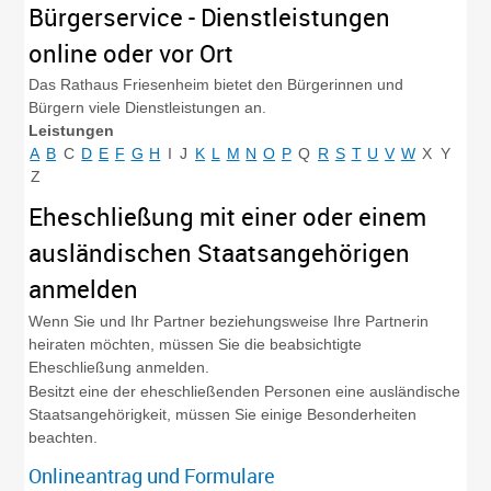
Bürgerservice - Dienstleistungen
online oder vor Ort
Das Rathaus Friesenheim bietet den Bürgerinnen und
Bürgern viele Dienstleistungen an.
Leistungen
A
B
C
D
E
F
G
H
I
J
K
L
M
N
O
P
Q
R
S
T
U
V
W
X
Y
Z
Eheschließung mit einer oder einem
ausländischen Staatsangehörigen
anmelden
Wenn Sie und Ihr Partner beziehungsweise Ihre Partnerin
heiraten möchten, müssen Sie die beabsichtigte
Eheschließung anmelden.
Besitzt eine der eheschließenden Personen eine ausländische
Staatsangehörigkeit, müssen Sie einige Besonderheiten
beachten.
Onlineantrag und Formulare