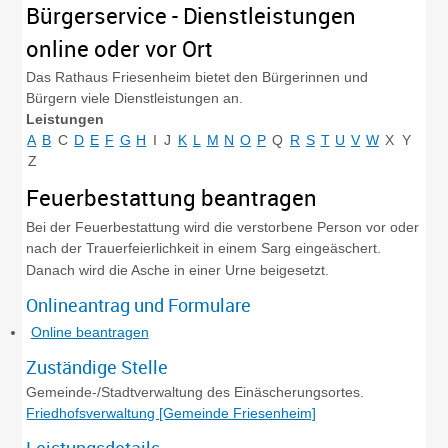
Bürgerservice - Dienstleistungen
online oder vor Ort
Das Rathaus Friesenheim bietet den Bürgerinnen und
Bürgern viele Dienstleistungen an.
Leistungen
A
B
C
D
E
F
G
H
I
J
K
L
M
N
O
P
Q
R
S
T
U
V
W
X
Y
Z
Feuerbestattung beantragen
Bei der Feuerbestattung wird die verstorbene Person vor oder
nach der Trauerfeierlichkeit in einem Sarg eingeäschert.
Danach wird die Asche in einer Urne beigesetzt.
Onlineantrag und Formulare
Online beantragen
Zuständige Stelle
Gemeinde-/Stadtverwaltung des Einäscherungsortes.
Friedhofsverwaltung [Gemeinde Friesenheim]