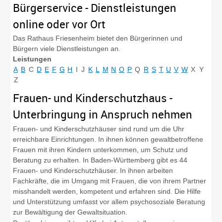
Bürgerservice - Dienstleistungen
online oder vor Ort
Das Rathaus Friesenheim bietet den Bürgerinnen und
Bürgern viele Dienstleistungen an.
Leistungen
A
B
C
D
E
F
G
H
I
J
K
L
M
N
O
P
Q
R
S
T
U
V
W
X
Y
Z
Frauen- und Kinderschutzhaus -
Unterbringung in Anspruch nehmen
Frauen- und Kinderschutzhäuser sind rund um die Uhr
erreichbare Einrichtungen. In ihnen können gewaltbetroffene
Frauen mit ihren Kindern unterkommen, um Schutz und
Beratung zu erhalten.
In Baden-Württemberg gibt es 44
Frauen- und Kinderschutzhäuser. In ihnen arbeiten
Fachkräfte, die im Umgang mit Frauen, die von ihrem Partner
misshandelt werden, kompetent und erfahren sind.
Die Hilfe
und Unterstützung umfasst vor allem psychosoziale Beratung
zur Bewältigung der Gewaltsituation.