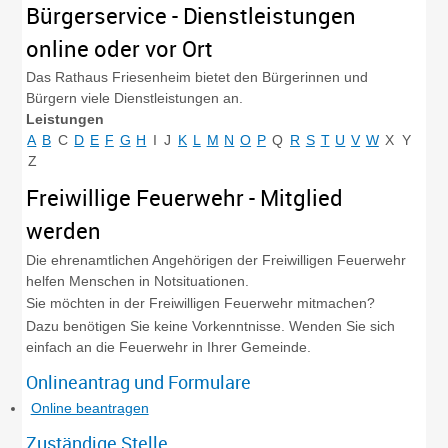
Bürgerservice - Dienstleistungen
online oder vor Ort
Das Rathaus Friesenheim bietet den Bürgerinnen und
Bürgern viele Dienstleistungen an.
Leistungen
A
B
C
D
E
F
G
H
I
J
K
L
M
N
O
P
Q
R
S
T
U
V
W
X
Y
Z
Freiwillige Feuerwehr - Mitglied
werden
Die ehrenamtlichen Angehörigen der Freiwilligen Feuerwehr
helfen Menschen in Notsituationen.
Sie möchten in der Freiwilligen Feuerwehr mitmachen?
Dazu benötigen Sie keine Vorkenntnisse. Wenden Sie sich
einfach an die Feuerwehr in Ihrer Gemeinde.
Onlineantrag und Formulare
Online beantragen
Zuständige Stelle