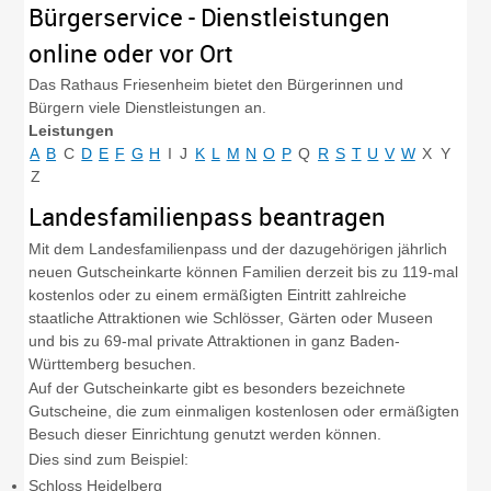
Bürgerservice - Dienstleistungen
online oder vor Ort
Das Rathaus Friesenheim bietet den Bürgerinnen und
Bürgern viele Dienstleistungen an.
Leistungen
A
B
C
D
E
F
G
H
I
J
K
L
M
N
O
P
Q
R
S
T
U
V
W
X
Y
Z
Landesfamilienpass beantragen
Mit dem Landesfamilienpass und der dazugehörigen jährlich
neuen Gutscheinkarte können Familien derzeit bis zu 119-mal
kostenlos oder zu einem ermäßigten Eintritt zahlreiche
staatliche Attraktionen wie Schlösser, Gärten oder Museen
und bis zu 69-mal private Attraktionen in ganz Baden-
Württemberg besuchen.
Auf der Gutscheinkarte gibt es besonders bezeichnete
Gutscheine, die zum einmaligen kostenlosen oder ermäßigten
Besuch dieser Einrichtung genutzt werden können.
Dies sind zum Beispiel:
Schloss Heidelberg