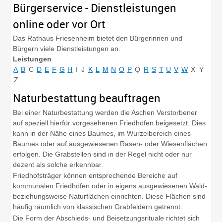
Bürgerservice - Dienstleistungen
online oder vor Ort
Das Rathaus Friesenheim bietet den Bürgerinnen und
Bürgern viele Dienstleistungen an.
Leistungen
A
B
C
D
E
F
G
H
I
J
K
L
M
N
O
P
Q
R
S
T
U
V
W
X
Y
Z
Naturbestattung beauftragen
Bei einer Naturbestattung werden die Aschen Verstorbener
auf speziell hierfür vorgesehenen Friedhöfen beigesetzt. Dies
kann in der Nähe eines Baumes, im Wurzelbereich eines
Baumes oder auf ausgewiesenen Rasen- oder Wiesenflächen
erfolgen. Die Grabstellen sind in der Regel nicht oder nur
dezent als solche erkennbar.
Friedhofsträger können entsprechende Bereiche auf
kommunalen Friedhöfen oder in eigens ausgewiesenen Wald-
beziehungsweise Naturflächen einrichten. Diese Flächen sind
häufig räumlich von klassischen Grabfeldern getrennt.
Die Form der Abschieds- und Beisetzungsrituale richtet sich