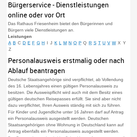
Bürgerservice - Dienstleistungen
online oder vor Ort
Das Rathaus Friesenheim bietet den Bürgerinnen und
Bürgern viele Dienstleistungen an.
Leistungen
A
B
C
D
E
F
G
H
I
J
K
L
M
N
O
P
Q
R
S
T
U
V
W
X
Y
Z
Personalausweis erstmalig oder nach
Ablauf beantragen
Deutsche Staatsangehörige sind verpflichtet, ab Vollendung
des 16. Lebensjahres einen gültigen Personalausweis zu
besitzen.
Die Ausweispflicht wird auch mit dem Besitz eines
gültigen deutschen Reisepasses erfüllt.
Sie sind aber nicht
dazu verpflichtet, Ihren Ausweis ständig mit sich zu führen.
Für Kinder und Jugendliche unter 16 Jahren darf auf Antrag
ein Personalausweis ausgestellt werden. Deutschen
Staatsangehörigen ohne Wohnung in Deutschland kann auf
Antrag ebenfalls ein Personalausweis ausgestellt werden.